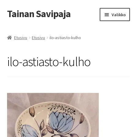
Tainan Savipaja
Siirry
Siirry
Valikko
navigointiin
sisältöön
Etusivu
Etusivu
Etusivu
ilo-astiasto-kulho
Ajankohtaista
ilo-astiasto-kulho
Esittely ja Yhteystiedot
Kädentaidon kurssit
Kauppa
Savipajan kivijalkakauppa
Tilausohjeet