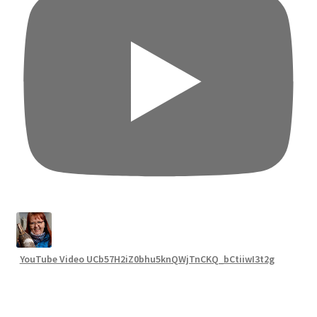
YouTube Video UCb57H2iZ0bhu5knQWjTnCKQ_bCtiiwI3t2g