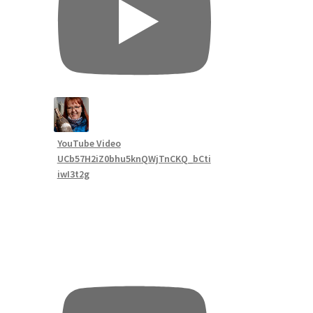
YouTube Video
UCb57H2iZ0bhu5knQWjTnCKQ_bCti
iwI3t2g