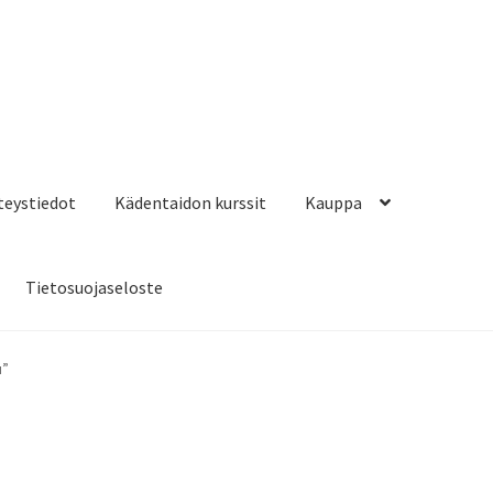
hteystiedot
Kädentaidon kurssit
Kauppa
Tietosuojaseloste
u”