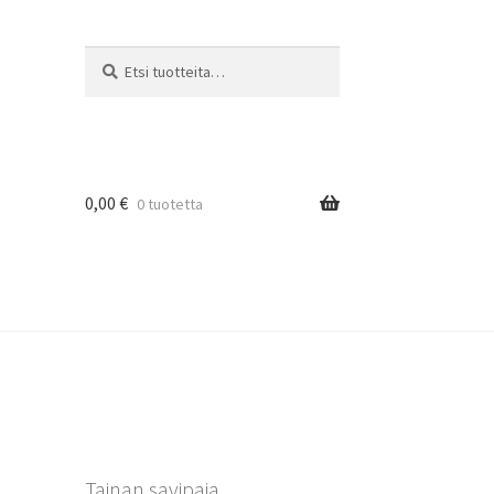
Etsi:
Haku
0,00
€
0 tuotetta
Tainan savipaja