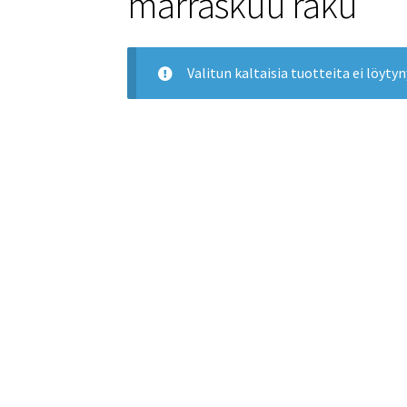
marraskuu raku
Valitun kaltaisia tuotteita ei löytyn