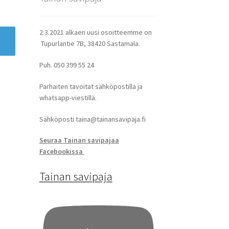
2.3.2021 alkaen uusi osoitteemme on
Tupurlantie 7B, 38420 Sastamala.
Puh. 050 399 55 24
Parhaiten tavoitat sähköpostilla ja
whatsapp-viestillä.
Sähköposti taina@tainansavipaja.fi
Seuraa Tainan savipajaa
Facebookissa
Tainan savipaja