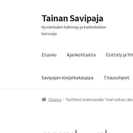
Tainan Savipaja
Siirry
Siirry
navigointiin
sisältöön
Hyväntuulen hahmoja ja kadentaidon
kursseja
Etusivu
Ajankohtaista
Esittely ja Y
Savipajan kivijalkakauppa
Tilausohjeet
Etusivu
Tuotteet avainsanalla “marraskuu rak