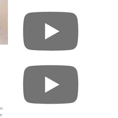
n.
en