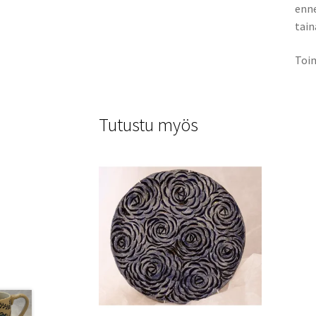
enne
tain
Toim
Tutustu myös