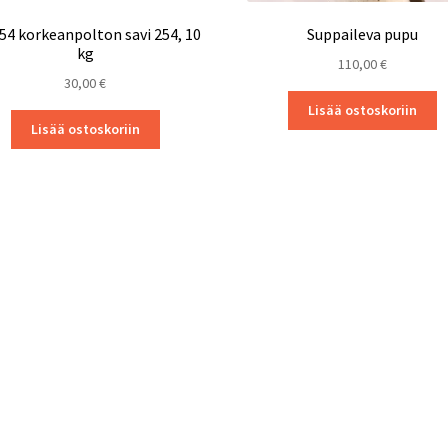
54 korkeanpolton savi 254, 10
Suppaileva pupu
kg
110,00
€
30,00
€
Lisää ostoskoriin
Lisää ostoskoriin