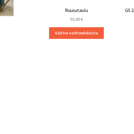
Ruusutaulu
GS 2
55,00
€
Tällä
Valitse vaihtoehdoista
tuotteella
on
useampi
muunnelma.
Voit
tehdä
valinnat
tuotteen
sivulla.