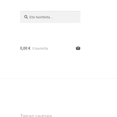
Etsi:
Haku
0,00
€
0 tuotetta
Tainan savipaja