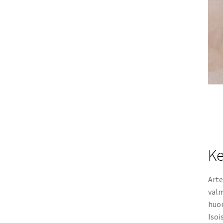
Ke
Arte
valm
huom
Isoi