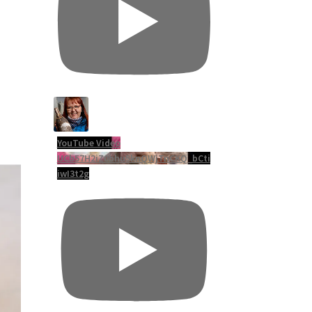
YouTube Video
UCb57H2iZ0bhu5knQWjTnCKQ_bCti
iwI3t2g