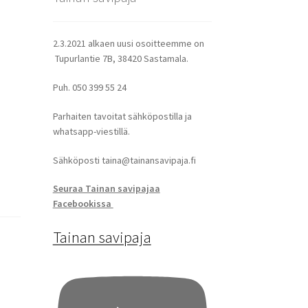
2.3.2021 alkaen uusi osoitteemme on
Tupurlantie 7B, 38420 Sastamala.
Puh. 050 399 55 24
Parhaiten tavoitat sähköpostilla ja
whatsapp-viestillä.
Sähköposti taina@tainansavipaja.fi
Seuraa Tainan savipajaa
Facebookissa
Tainan savipaja