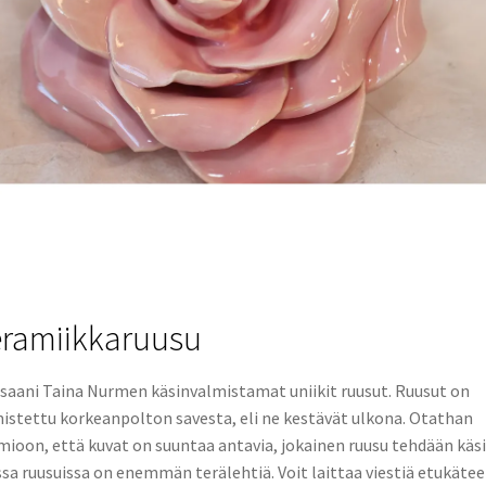
ramiikkaruusu
saani Taina Nurmen käsinvalmistamat uniikit ruusut. Ruusut on
istettu korkeanpolton savesta, eli ne kestävät ulkona. Otathan
ioon, että kuvat on suuntaa antavia, jokainen ruusu tehdään käsi
ssa ruusuissa on enemmän terälehtiä. Voit laittaa viestiä etukäte