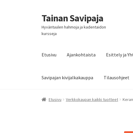
Tainan Savipaja
Siirry
Siirry
navigointiin
sisältöön
Hyväntuulen hahmoja ja kadentaidon
kursseja
Etusivu
Ajankohtaista
Esittely ja Y
Savipajan kivijalkakauppa
Tilausohjeet
Etusivu
Verkkokaupan kaikki tuotteet
Keram