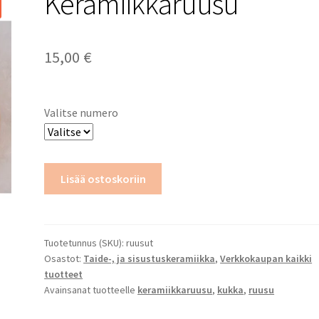
Keramiikkaruusu
15,00
€
Valitse numero
Keramiikkaruusu
Lisää ostoskoriin
määrä
Tuotetunnus (SKU):
ruusut
Osastot:
Taide-, ja sisustuskeramiikka
,
Verkkokaupan kaikki
tuotteet
Avainsanat tuotteelle
keramiikkaruusu
,
kukka
,
ruusu