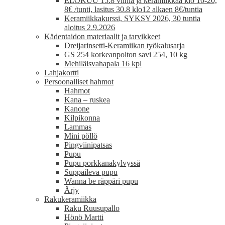
ELOKUU 15.8 viiniä ja keramiikkaa klo 10-20,
8€ /tunti, lasitus 30.8 klo12 alkaen 8€/tuntia
Keramiikkakurssi, SYKSY 2026, 30 tuntia
aloitus 2.9.2026
Kädentaidon materiaalit ja tarvikkeet
Dreijarinsetti-Keramiikan työkalusarja
GS 254 korkeanpolton savi 254, 10 kg
Mehiläisvahapala 16 kpl
Lahjakortti
Persoonalliset hahmot
Hahmot
Kana – ruskea
Kanone
Kilpikonna
Lammas
Mini pöllö
Pingviinipatsas
Pupu
Pupu porkkanakylvyssä
Suppaileva pupu
Wanna be räppäri pupu
Ärjy
Rakukeramiikka
Raku Ruusupallo
Hönö Martti