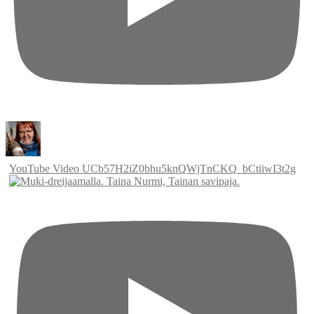
YouTube Video UCb57H2iZ0bhu5knQWjTnCKQ_bCtiiwI3t2g