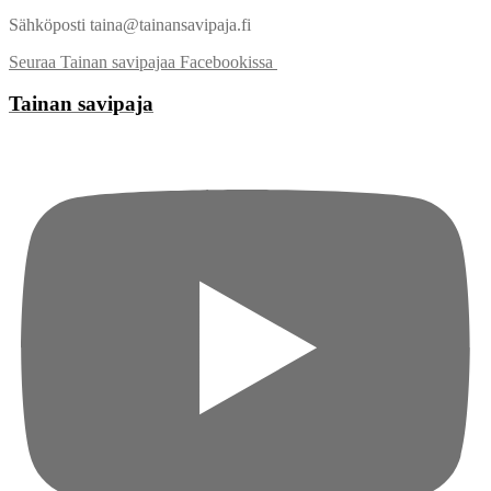
Sähköposti taina@tainansavipaja.fi
Seuraa Tainan savipajaa Facebookissa
Tainan savipaja