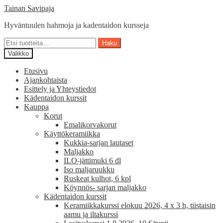
Siirry
Siirry
Tainan Savipaja
navigointiin
sisältöön
Hyväntuulen hahmoja ja kadentaidon kursseja
Etsi:
Haku
Valikko
Etusivu
Ajankohtaista
Esittely ja Yhteystiedot
Kädentaidon kurssit
Kauppa
Korut
Emalikorvakorut
Käyttökeramiikka
Kukkia-sarjan lautaset
Maljakko
ILO-jättimuki 6 dl
Iso maljaruukku
Ruskeat kulhot, 6 kpl
Köynnös- sarjan maljakko
Kädentaidon kurssit
Keramiikkakurssi elokuu 2026, 4 x 3 h, tiistaisin
aamu ja iltakurssi