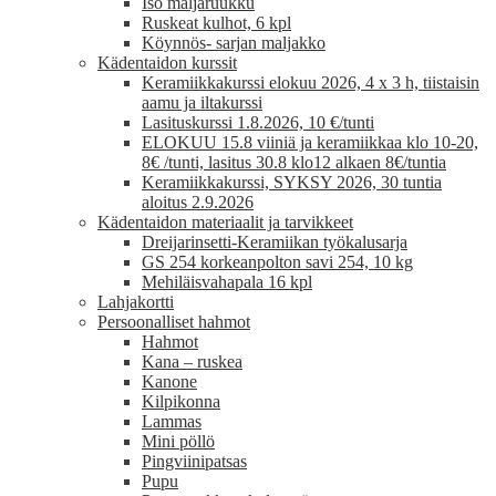
Iso maljaruukku
Ruskeat kulhot, 6 kpl
Köynnös- sarjan maljakko
Kädentaidon kurssit
Keramiikkakurssi elokuu 2026, 4 x 3 h, tiistaisin
aamu ja iltakurssi
Lasituskurssi 1.8.2026, 10 €/tunti
ELOKUU 15.8 viiniä ja keramiikkaa klo 10-20,
8€ /tunti, lasitus 30.8 klo12 alkaen 8€/tuntia
Keramiikkakurssi, SYKSY 2026, 30 tuntia
aloitus 2.9.2026
Kädentaidon materiaalit ja tarvikkeet
Dreijarinsetti-Keramiikan työkalusarja
GS 254 korkeanpolton savi 254, 10 kg
Mehiläisvahapala 16 kpl
Lahjakortti
Persoonalliset hahmot
Hahmot
Kana – ruskea
Kanone
Kilpikonna
Lammas
Mini pöllö
Pingviinipatsas
Pupu