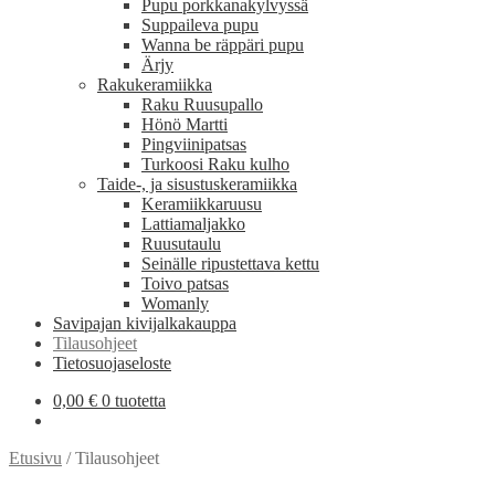
Pupu porkkanakylvyssä
Suppaileva pupu
Wanna be räppäri pupu
Ärjy
Rakukeramiikka
Raku Ruusupallo
Hönö Martti
Pingviinipatsas
Turkoosi Raku kulho
Taide-, ja sisustuskeramiikka
Keramiikkaruusu
Lattiamaljakko
Ruusutaulu
Seinälle ripustettava kettu
Toivo patsas
Womanly
Savipajan kivijalkakauppa
Tilausohjeet
Tietosuojaseloste
0,00
€
0 tuotetta
Etusivu
/
Tilausohjeet