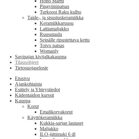
Hönö Martti
Pingviinipatsas
Turkoosi Raku kulho
Taide-, ja sisustuskeramiikka
Keramiikkaruusu
Lattiamaljakko
Ruusutaulu
Seinälle ripustettava kettu
Toivo patsas
Womanly
Savipajan kivijalkakauppa
Tilausohjeet
Tietosuojaseloste
Etusivu
Ajankohtaista
Esittely ja Yhteystiedot
Kädentaidon kurssit
Kauppa
Korut
Emalikorvakorut
Käyttökeramiikka
Kukkia-sarjan lautaset
Maljakko
ILO-jättimuki 6 dl