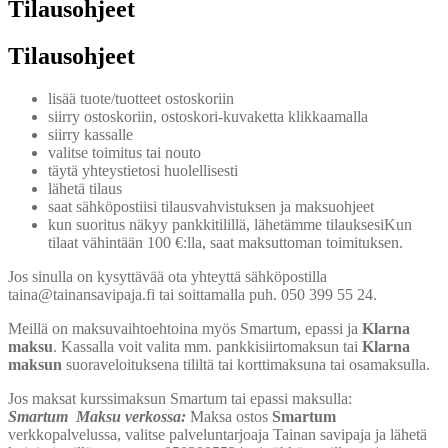
Tilausohjeet
Tilausohjeet
lisää tuote/tuotteet ostoskoriin
siirry ostoskoriin, ostoskori-kuvaketta klikkaamalla
siirry kassalle
valitse toimitus tai nouto
täytä yhteystietosi huolellisesti
lähetä tilaus
saat sähköpostiisi tilausvahvistuksen ja maksuohjeet
kun suoritus näkyy pankkitilillä, lähetämme tilauksesiKun
tilaat vähintään 100 €:lla, saat maksuttoman toimituksen.
Jos sinulla on kysyttävää ota yhteyttä sähköpostilla
taina@tainansavipaja.fi tai soittamalla puh. 050 399 55 24.
Meillä on maksuvaihtoehtoina myös Smartum, epassi ja
Klarna
maksu
. Kassalla voit valita mm. pankkisiirtomaksun tai
Klarna
maksun
suoraveloituksena tililtä tai korttimaksuna tai osamaksulla.
Jos maksat kurssimaksun Smartum tai epassi maksulla:
Smartum Maksu verkossa:
Maksa ostos
Smartum
verkkopalvelussa, valitse palveluntarjoaja Tainan savipaja ja lähetä