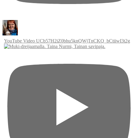
YouTube Video UCb57H2iZ0bhu5knQWjTnCKQ_bCtiiwI3t2g