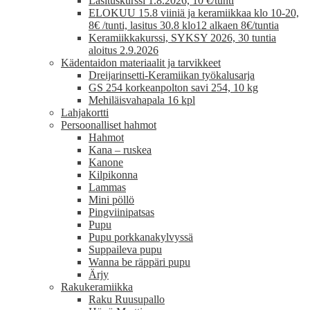
Lasituskurssi 1.8.2026, 10 €/tunti
ELOKUU 15.8 viiniä ja keramiikkaa klo 10-20,
8€ /tunti, lasitus 30.8 klo12 alkaen 8€/tuntia
Keramiikkakurssi, SYKSY 2026, 30 tuntia
aloitus 2.9.2026
Kädentaidon materiaalit ja tarvikkeet
Dreijarinsetti-Keramiikan työkalusarja
GS 254 korkeanpolton savi 254, 10 kg
Mehiläisvahapala 16 kpl
Lahjakortti
Persoonalliset hahmot
Hahmot
Kana – ruskea
Kanone
Kilpikonna
Lammas
Mini pöllö
Pingviinipatsas
Pupu
Pupu porkkanakylvyssä
Suppaileva pupu
Wanna be räppäri pupu
Ärjy
Rakukeramiikka
Raku Ruusupallo