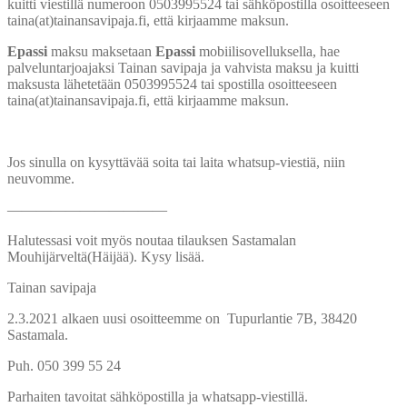
kuitti viestillä numeroon 0503995524 tai sähköpostilla osoitteeseen
taina(at)tainansavipaja.fi, että kirjaamme maksun.
Epassi
maksu maksetaan
Epassi
mobiilisovelluksella, hae
palveluntarjoajaksi Tainan savipaja ja vahvista maksu ja kuitti
maksusta lähetetään 0503995524 tai spostilla osoitteeseen
taina(at)tainansavipaja.fi, että kirjaamme maksun.
Jos sinulla on kysyttävää soita tai laita whatsup-viestiä, niin
neuvomme.
———————————
Halutessasi voit myös noutaa tilauksen Sastamalan
Mouhijärveltä(Häijää). Kysy lisää.
Tainan savipaja
2.3.2021 alkaen uusi osoitteemme on Tupurlantie 7B, 38420
Sastamala.
Puh. 050 399 55 24
Parhaiten tavoitat sähköpostilla ja whatsapp-viestillä.