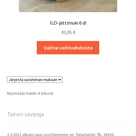
ILO-jättimuki 6 dl
43,95
€
Tällä
Valitse vaihtoehdoista
tuotteella
on
useampi
muunnelma.
Voit
tehdä
Sorted
Näytetään kaikki 4 tulosta
valinnat
by
tuotteen
latest
sivulla.
Tainan savipaja
2.3.2021 alkaen uusi osoitteemme on Tupurlantie 7B, 38420