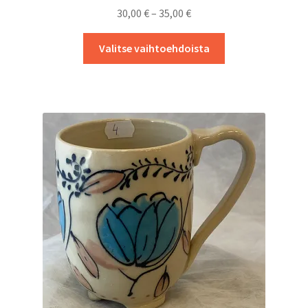
Hintaluokka:
30,00
€
–
35,00
€
30,00 €
Tällä
-
Valitse vaihtoehdoista
tuotteella
35,00 €
on
useampi
muunnelma.
Voit
tehdä
valinnat
tuotteen
sivulla.