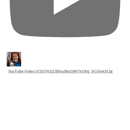
YouTube Video UCb57H2iZ0bhu5knQWjTnCKQ_bCtiiwI3t2g