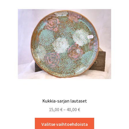
Kukkia-sarjan lautaset
Hintaluokka:
15,00
€
–
40,00
€
15,00 €
Tällä
-
Valitse vaihtoehdoista
tuotteella