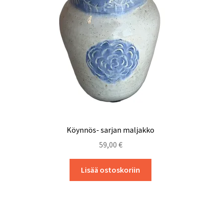
Tietosuojaseloste
Köynnös- sarjan maljakko
59,00
€
Lisää ostoskoriin