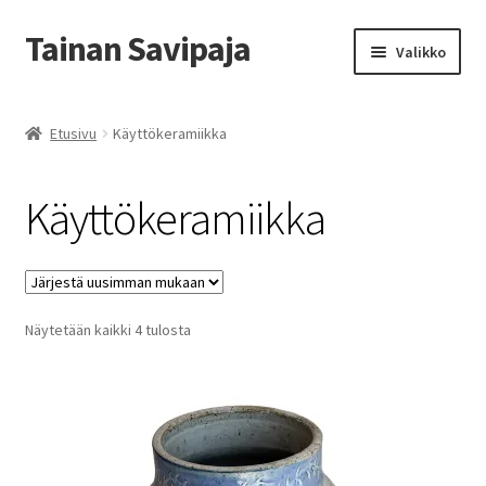
Tainan Savipaja
Siirry
Siirry
Valikko
navigointiin
sisältöön
Etusivu
Etusivu
Käyttökeramiikka
Ajankohtaista
Käyttökeramiikka
Esittely ja Yhteystiedot
Kädentaidon kurssit
Sorted
Näytetään kaikki 4 tulosta
Kauppa
by
latest
Savipajan kivijalkakauppa
Tilausohjeet