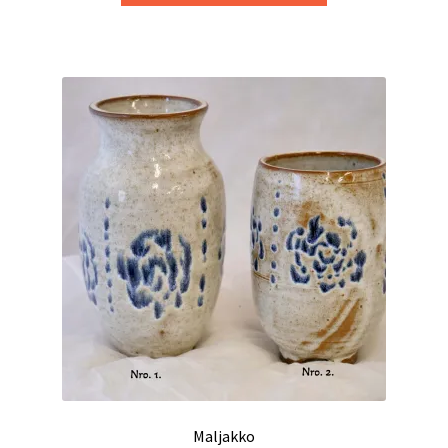
40,00 €
on
useampi
muunnelma.
Voit
tehdä
valinnat
tuotteen
sivulla.
Maljakko