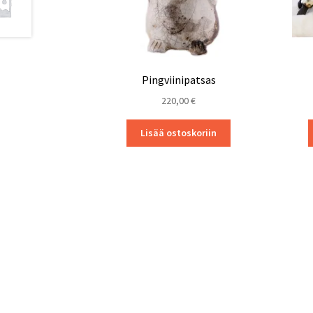
Pingviinipatsas
220,00
€
Lisää ostoskoriin