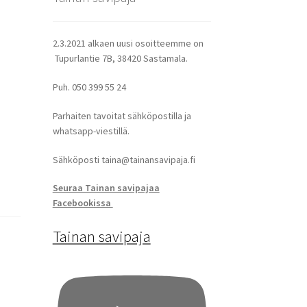
2.3.2021 alkaen uusi osoitteemme on
Tupurlantie 7B, 38420 Sastamala.
Puh. 050 399 55 24
Parhaiten tavoitat sähköpostilla ja
whatsapp-viestillä.
Sähköposti taina@tainansavipaja.fi
Seuraa Tainan savipajaa
Facebookissa
Tainan savipaja