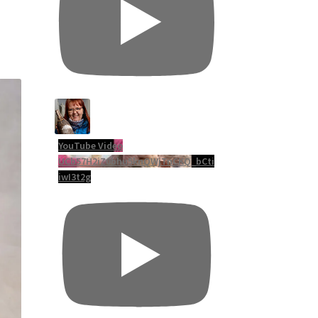
YouTube Video
UCb57H2iZ0bhu5knQWjTnCKQ_bCti
iwI3t2g