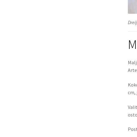
Drei
M
Malj
Arte
Koko
cm, 
Vali
osto
Post