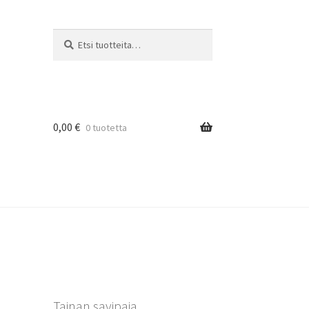
Etsi:
Haku
0,00
€
0 tuotetta
Tainan savipaja