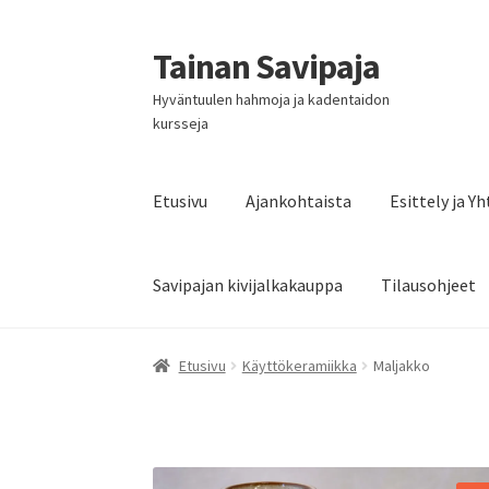
Tainan Savipaja
Siirry
Siirry
navigointiin
sisältöön
Hyväntuulen hahmoja ja kadentaidon
kursseja
Etusivu
Ajankohtaista
Esittely ja Y
Savipajan kivijalkakauppa
Tilausohjeet
Etusivu
Käyttökeramiikka
Maljakko