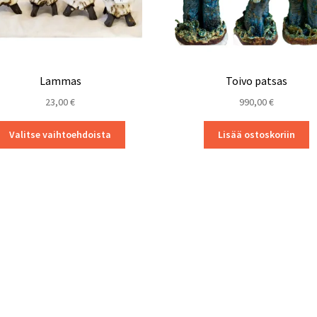
Lammas
Toivo patsas
23,00
€
990,00
€
Tällä
Valitse vaihtoehdoista
Lisää ostoskoriin
tuotteella
on
useampi
muunnelma.
Voit
tehdä
valinnat
tuotteen
sivulla.