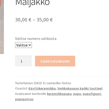
Maljakko
Hintaluokka:
30,00
€
–
35,00
€
30,00 €
-
Valitse numero valikosta
35,00 €
Maljakko
Lisää ostoskoriin
määrä
Tuotetunnus (SKU):
Ei saatavilla/-tietoa
Osastot:
Käyttökeramiikka
,
Verkkokaupan kaikki tuotteet
Avainsanat tuotteelle
keramiikkapupu
,
pupu
,
pupufiguuri
,
pupupatsas