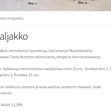
jattu maljakko,
aljakko
akot valmistettu Suomessa, Sastamalan Mouhijärvelle.
saani Taina Nurmen valmistama, dreijattu kierrätyssavesta.
: halkaisija molemmissa maljakoissa noin 10 cm, korkeus Nro 1. 
ja Nro 2. Korkeus 15 cm.
tse valikosta numero ja kuva vaihtuu numeron mukaan, lisää
skoriin.
ikulut 11,90€