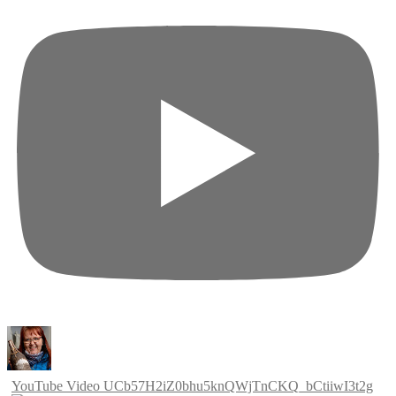
YouTube Video UCb57H2iZ0bhu5knQWjTnCKQ_bCtiiwI3t2g