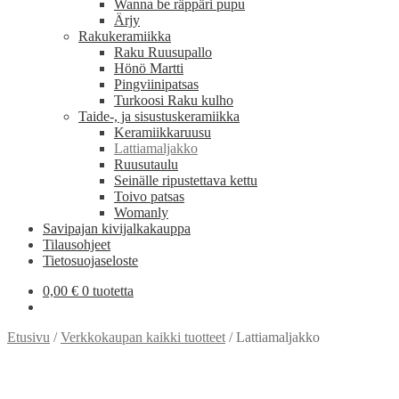
Wanna be räppäri pupu
Ärjy
Rakukeramiikka
Raku Ruusupallo
Hönö Martti
Pingviinipatsas
Turkoosi Raku kulho
Taide-, ja sisustuskeramiikka
Keramiikkaruusu
Lattiamaljakko
Ruusutaulu
Seinälle ripustettava kettu
Toivo patsas
Womanly
Savipajan kivijalkakauppa
Tilausohjeet
Tietosuojaseloste
0,00
€
0 tuotetta
Etusivu
/
Verkkokaupan kaikki tuotteet
/
Lattiamaljakko