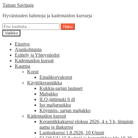
Siirry
Siirry
Tainan Savipaja
navigointiin
sisältöön
Hyväntuulen hahmoja ja kadentaidon kursseja
Etsi:
Haku
Valikko
Etusivu
Ajankohtaista
Esittely ja Yhteystiedot
Kädentaidon kurssit
Kauppa
Korut
Emalikorvakorut
Käyttökeramiikka
Kukkia-sarjan lautaset
Maljakko
ILO-jättimuki 6 dl
Iso maljaruukku
Köynnös- sarjan maljakko
Kädentaidon kurssit
Keramiikkakurssi elokuu 2026, 4 x 3 h, tiistaisin
aamu ja iltakurssi
Lasituskurssi 1.8.2026, 10 €/tunti