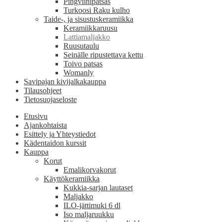
Pingviinipatsas
Turkoosi Raku kulho
Taide-, ja sisustuskeramiikka
Keramiikkaruusu
Lattiamaljakko
Ruusutaulu
Seinälle ripustettava kettu
Toivo patsas
Womanly
Savipajan kivijalkakauppa
Tilausohjeet
Tietosuojaseloste
Etusivu
Ajankohtaista
Esittely ja Yhteystiedot
Kädentaidon kurssit
Kauppa
Korut
Emalikorvakorut
Käyttökeramiikka
Kukkia-sarjan lautaset
Maljakko
ILO-jättimuki 6 dl
Iso maljaruukku