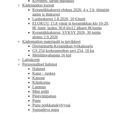
Köynnös- sarjan maljakko
Kädentaidon kurssit
Keramiikkakurssi elokuu 2026, 4 x 3 h, tiistaisin
aamu ja iltakurssi
Lasituskurssi 1.8.2026, 10 €/tunti
ELOKUU 15.8 viiniä ja keramiikkaa klo 10-20,
8€ /tunti, lasitus 30.8 klo12 alkaen 8€/tuntia
Keramiikkakurssi, SYKSY 2026, 30 tuntia
aloitus 2.9.2026
Kädentaidon materiaalit ja tarvikkeet
Dreijarinsetti-Keramiikan työkalusarja
GS 254 korkeanpolton savi 254, 10 kg
Mehiläisvahapala 16 kpl
Lahjakortti
Persoonalliset hahmot
Hahmot
Kana – ruskea
Kanone
Kilpikonna
Lammas
Mini pöllö
Pingviinipatsas
Pupu
Pupu porkkanakylvyssä
Suppaileva pupu