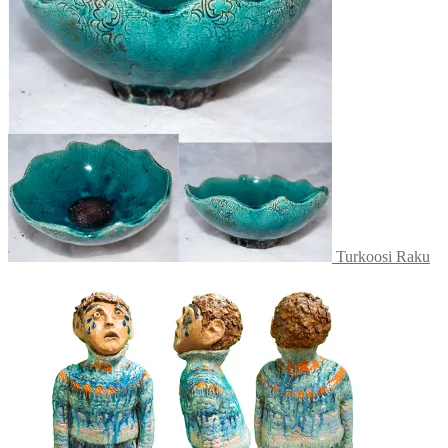
Voit
tehdä
valinnat
tuotteen
sivulla.
Turkoosi Raku