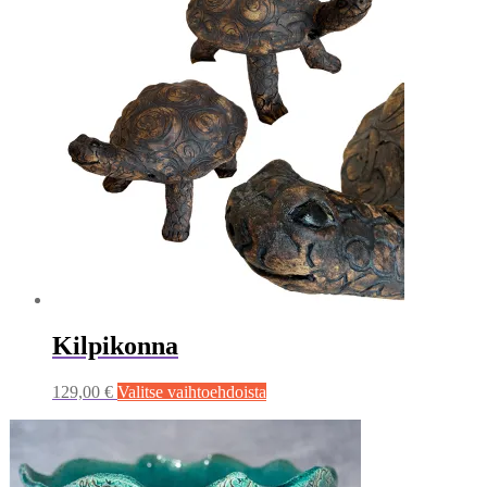
useampi
muunnelma.
Voit
tehdä
valinnat
tuotteen
sivulla.
Kilpikonna
Tällä
129,00
€
Valitse vaihtoehdoista
tuotteella
on
useampi
muunnelma.