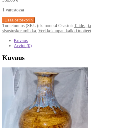
350,00
€
1 varastossa
Lattiamaljakko
Lisää ostoskoriin
määrä
Tuotetunnus (SKU):
kanone-4
Osastot:
Taide-, ja
sisustuskeramiikka
,
Verkkokaupan kaikki tuotteet
Kuvaus
Arviot (0)
Kuvaus