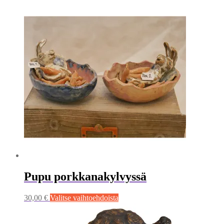
Pupu porkkanakylvyssä
Tällä
30,00
€
Valitse vaihtoehdoista
tuotteella
on