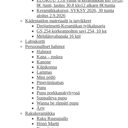
ELOKUU 15.8 viiniä ja keramiikkaa klo 10-20,
8€ /tunti, lasitus 30.8 klo12 alkaen 8€/tuntia
Keramiikkakurssi, SYKSY 2026, 30 tuntia
aloitus 2.9.2026
Kädentaidon materiaalit ja tarvikkeet
Dreijarinsetti-Keramiikan työkalusarja
GS 254 korkeanpolton savi 254, 10 kg
Mehiläisvahapala 16 kpl
Lahjakortti
Persoonalliset hahmot
Hahmot
Kana – ruskea
Kanone
Kilpikonna
Lammas
Mini pöllö
Pingviinipatsas
Pupu
Pupu porkkanakylvyssä
Suppaileva pupu
Wanna be räppäri pupu
Ärjy
Rakukeramiikka
Raku Ruusupallo
Hönö Martti