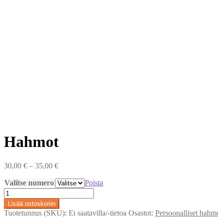
Hahmot
Hintaluokka:
30,00
€
–
35,00
€
30,00 €
Valitse numero
-
Poista
35,00 €
Hahmot
määrä
Lisää ostoskoriin
Tuotetunnus (SKU):
Ei saatavilla/-tietoa
Osastot:
Persoonalliset hahm