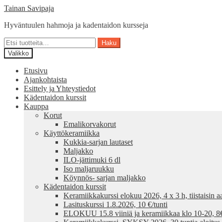
Siirry
Siirry
Tainan Savipaja
navigointiin
sisältöön
Hyväntuulen hahmoja ja kadentaidon kursseja
Etsi:
Haku
Valikko
Etusivu
Ajankohtaista
Esittely ja Yhteystiedot
Kädentaidon kurssit
Kauppa
Korut
Emalikorvakorut
Käyttökeramiikka
Kukkia-sarjan lautaset
Maljakko
ILO-jättimuki 6 dl
Iso maljaruukku
Köynnös- sarjan maljakko
Kädentaidon kurssit
Keramiikkakurssi elokuu 2026, 4 x 3 h, tiistaisin aa
Lasituskurssi 1.8.2026, 10 €/tunti
ELOKUU 15.8 viiniä ja keramiikkaa klo 10-20, 8€ /