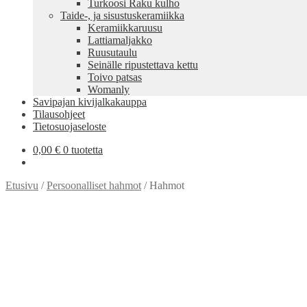
Turkoosi Raku kulho
Taide-, ja sisustuskeramiikka
Keramiikkaruusu
Lattiamaljakko
Ruusutaulu
Seinälle ripustettava kettu
Toivo patsas
Womanly
Savipajan kivijalkakauppa
Tilausohjeet
Tietosuojaseloste
0,00
€
0 tuotetta
Etusivu
/
Persoonalliset hahmot
/
Hahmot