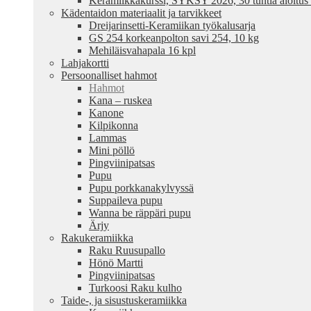
Keramiikkakurssi, SYKSY 2026, 30 tuntia aloitus
Kädentaidon materiaalit ja tarvikkeet
Dreijarinsetti-Keramiikan työkalusarja
GS 254 korkeanpolton savi 254, 10 kg
Mehiläisvahapala 16 kpl
Lahjakortti
Persoonalliset hahmot
Hahmot
Kana – ruskea
Kanone
Kilpikonna
Lammas
Mini pöllö
Pingviinipatsas
Pupu
Pupu porkkanakylvyssä
Suppaileva pupu
Wanna be räppäri pupu
Ärjy
Rakukeramiikka
Raku Ruusupallo
Hönö Martti
Pingviinipatsas
Turkoosi Raku kulho
Taide-, ja sisustuskeramiikka