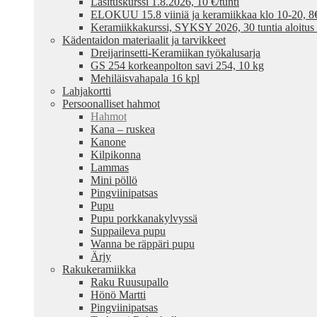
Lasituskurssi 1.8.2026, 10 €/tunti
ELOKUU 15.8 viiniä ja keramiikkaa klo 10-20, 8€ /
Keramiikkakurssi, SYKSY 2026, 30 tuntia aloitus
Kädentaidon materiaalit ja tarvikkeet
Dreijarinsetti-Keramiikan työkalusarja
GS 254 korkeanpolton savi 254, 10 kg
Mehiläisvahapala 16 kpl
Lahjakortti
Persoonalliset hahmot
Hahmot
Kana – ruskea
Kanone
Kilpikonna
Lammas
Mini pöllö
Pingviinipatsas
Pupu
Pupu porkkanakylvyssä
Suppaileva pupu
Wanna be räppäri pupu
Ärjy
Rakukeramiikka
Raku Ruusupallo
Hönö Martti
Pingviinipatsas