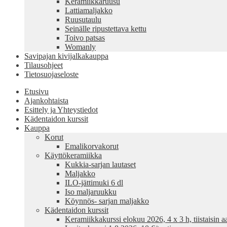
Keramiikkaruusu
Lattiamaljakko
Ruusutaulu
Seinälle ripustettava kettu
Toivo patsas
Womanly
Savipajan kivijalkakauppa
Tilausohjeet
Tietosuojaseloste
Etusivu
Ajankohtaista
Esittely ja Yhteystiedot
Kädentaidon kurssit
Kauppa
Korut
Emalikorvakorut
Käyttökeramiikka
Kukkia-sarjan lautaset
Maljakko
ILO-jättimuki 6 dl
Iso maljaruukku
Köynnös- sarjan maljakko
Kädentaidon kurssit
Keramiikkakurssi elokuu 2026, 4 x 3 h, tiistaisin aa