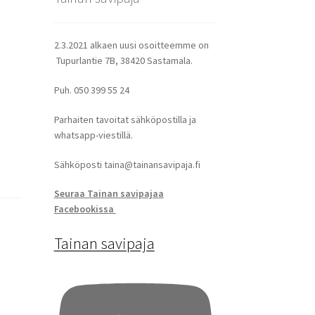
2.3.2021 alkaen uusi osoitteemme on
Tupurlantie 7B, 38420 Sastamala.
Puh. 050 399 55 24
Parhaiten tavoitat sähköpostilla ja
whatsapp-viestillä.
Sähköposti taina@tainansavipaja.fi
Seuraa Tainan savipajaa
Facebookissa
Tainan savipaja