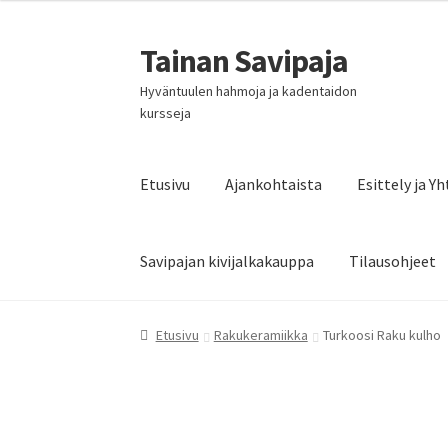
Tainan Savipaja
Siirry
Siirry
navigointiin
sisältöön
Hyväntuulen hahmoja ja kadentaidon
kursseja
Etusivu
Ajankohtaista
Esittely ja Y
Savipajan kivijalkakauppa
Tilausohjeet
Etusivu
Rakukeramiikka
Turkoosi Raku kulho