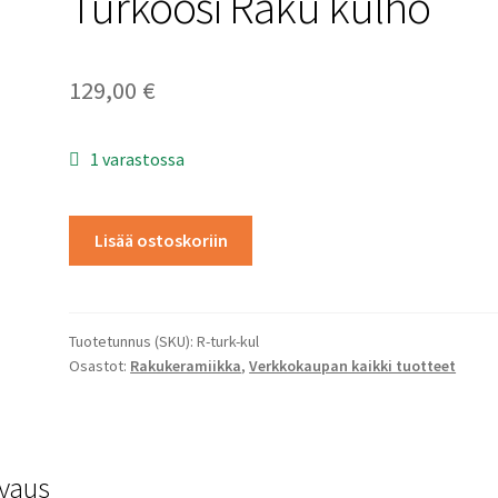
Turkoosi Raku kulho
129,00
€
1 varastossa
Turkoosi
Lisää ostoskoriin
Raku
kulho
määrä
Tuotetunnus (SKU):
R-turk-kul
Osastot:
Rakukeramiikka
,
Verkkokaupan kaikki tuotteet
vaus