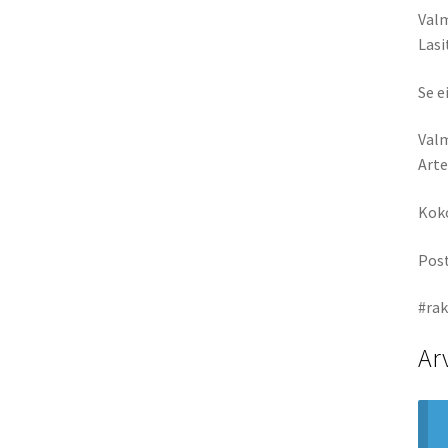
Valm
Lasi
Se e
Valm
Arte
Koko
Post
#rak
Ar