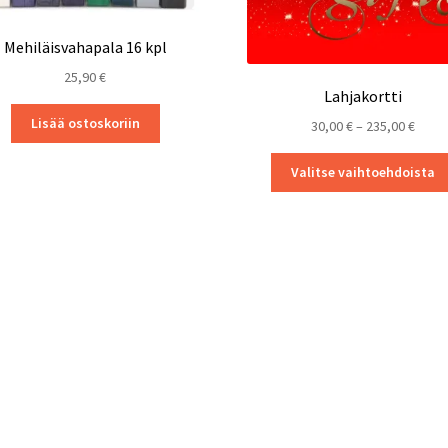
Mehiläisvahapala 16 kpl
25,90
€
Lahjakortti
Lisää ostoskoriin
Hinta
30,00
€
–
235,00
€
30,00
-
Valitse vaihtoehdoista
235,0