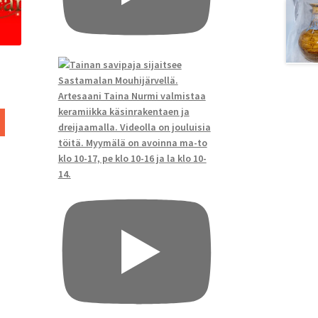
luokka:
 €
Tällä
tuotteella
0 €
on
useampi
muunnelma.
Voit
tehdä
valinnat
tuotteen
sivulla.