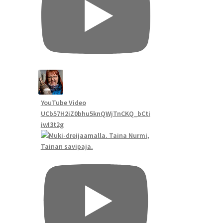
YouTube Video
UCb57H2iZ0bhu5knQWjTnCKQ_bCti
iwI3t2g