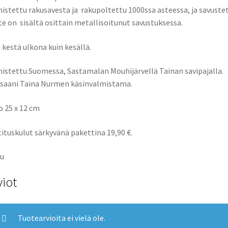
istettu rakusavesta ja rakupoltettu 1000ssa asteessa, ja savustet
te on sisältä osittain metallisoitunut savustuksessa.
i kestä ulkona kuin kesällä.
istettu Suomessa, Sastamalan Mouhijärvellä Tainan savipajalla.
saani Taina Nurmen käsinvalmistama.
 25 x 12 cm
ituskulut särkyvänä pakettina 19,90 €.
u
viot
Tuotearvioita ei vielä ole.