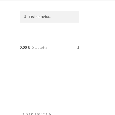
Etsi:
Haku
0,00
€
0 tuotetta
Tainan savipaja