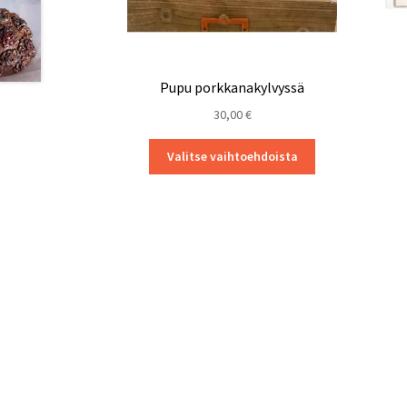
Pupu porkkanakylvyssä
30,00
€
Tällä
Valitse vaihtoehdoista
tuotteella
on
useampi
muunnelma.
Voit
tehdä
valinnat
tuotteen
sivulla.