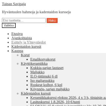
Siirry
Siirry
Tainan Savipaja
navigointiin
sisältöön
Hyväntuulen hahmoja ja kadentaidon kursseja
Etsi:
Haku
Valikko
Etusivu
Ajankohtaista
Esittely ja Yhteystiedot
Kädentaidon kurssit
Kauppa
Korut
Emalikorvakorut
Käyttökeramiikka
Kukkia-sarjan lautaset
Maljakko
ILO-jättimuki 6 dl
Iso maljaruukku
Ruskeat kulhot, 6 kpl
Köynnös- sarjan maljakko
Kädentaidon kurssit
Keramiikkakurssi elokuu 2026, 4 x 3 h, tiistaisin aa
Lasituskurssi 1.8.2026, 10 €/tunti