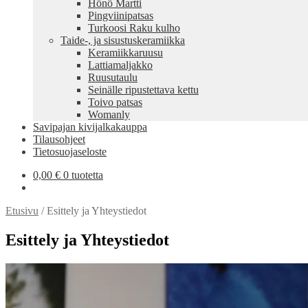
Hönö Martti
Pingviinipatsas
Turkoosi Raku kulho
Taide-, ja sisustuskeramiikka
Keramiikkaruusu
Lattiamaljakko
Ruusutaulu
Seinälle ripustettava kettu
Toivo patsas
Womanly
Savipajan kivijalkakauppa
Tilausohjeet
Tietosuojaseloste
0,00
€
0 tuotetta
Etusivu
/
Esittely ja Yhteystiedot
Esittely ja Yhteystiedot