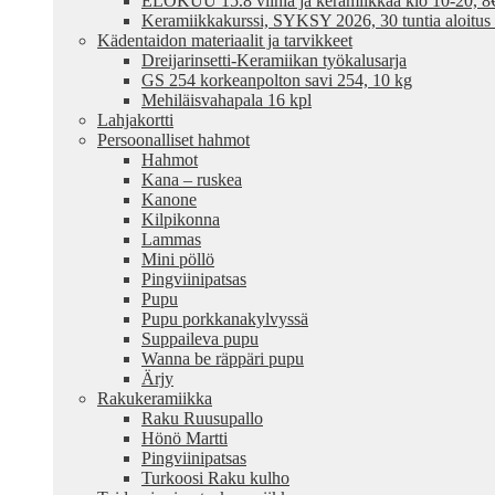
ELOKUU 15.8 viiniä ja keramiikkaa klo 10-20, 8€ /
Keramiikkakurssi, SYKSY 2026, 30 tuntia aloitus
Kädentaidon materiaalit ja tarvikkeet
Dreijarinsetti-Keramiikan työkalusarja
GS 254 korkeanpolton savi 254, 10 kg
Mehiläisvahapala 16 kpl
Lahjakortti
Persoonalliset hahmot
Hahmot
Kana – ruskea
Kanone
Kilpikonna
Lammas
Mini pöllö
Pingviinipatsas
Pupu
Pupu porkkanakylvyssä
Suppaileva pupu
Wanna be räppäri pupu
Ärjy
Rakukeramiikka
Raku Ruusupallo
Hönö Martti
Pingviinipatsas
Turkoosi Raku kulho