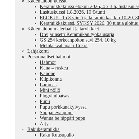
Kädentaidon kurssit
Keramiikkakurssi elokuu 2026, 4 x 3 h, tiistaisin aa
Lasituskurssi 1.8.2026, 10 €/tunti
ELOKUU 15.8 viiniä ja keramiikkaa klo 10-20, 8€ /
Keramiikkakurssi, SYKSY 2026, 30 tuntia aloitus
Kädentaidon materiaalit ja tarvikkeet
Dreijarinsetti-Keramiikan työkalusarja
GS 254 korkeanpolton savi 254, 10 kg
Mehiläisvahapala 16 kpl
Lahjakortti
Persoonalliset hahmot
Hahmot
Kana – ruskea
Kanone
Kilpikonna
Lammas
Mini pöllö
Pingviinipatsas
Pupu
Pupu porkkanakylvyssä
Suppaileva pupu
Wanna be räppäri pupu
Ärjy
Rakukeramiikka
Raku Ruusupallo