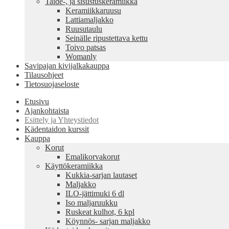
Taide-, ja sisustuskeramiikka
Keramiikkaruusu
Lattiamaljakko
Ruusutaulu
Seinälle ripustettava kettu
Toivo patsas
Womanly
Savipajan kivijalkakauppa
Tilausohjeet
Tietosuojaseloste
Etusivu
Ajankohtaista
Esittely ja Yhteystiedot
Kädentaidon kurssit
Kauppa
Korut
Emalikorvakorut
Käyttökeramiikka
Kukkia-sarjan lautaset
Maljakko
ILO-jättimuki 6 dl
Iso maljaruukku
Ruskeat kulhot, 6 kpl
Köynnös- sarjan maljakko