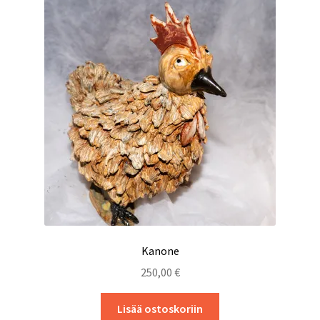
Voit
tehdä
valinnat
tuotteen
sivulla.
Kanone
250,00
€
Lisää ostoskoriin