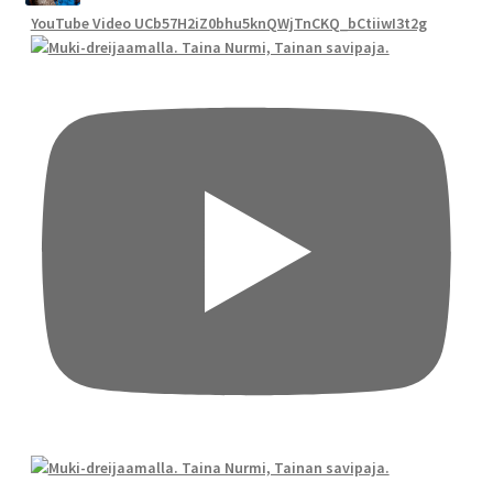
YouTube Video UCb57H2iZ0bhu5knQWjTnCKQ_bCtiiwI3t2g