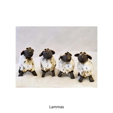
on
useampi
muunnelma.
Voit
tehdä
valinnat
tuotteen
sivulla.
Lammas