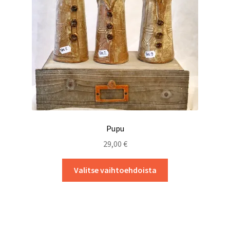
sivulla.
Pupu
29,00
€
Tällä
Valitse vaihtoehdoista
tuotteella
on
useampi
muunnelma.
Voit