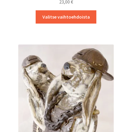
23,00
€
Tällä
Valitse vaihtoehdoista
tuotteella
on
useampi
muunnelma.
Voit
tehdä
valinnat
tuotteen
sivulla.