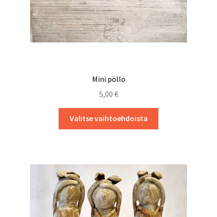
Mini pöllö
5,00
€
Tällä
Valitse vaihtoehdoista
tuotteella
on
useampi
muunnelma.
Voit
tehdä
valinnat
tuotteen