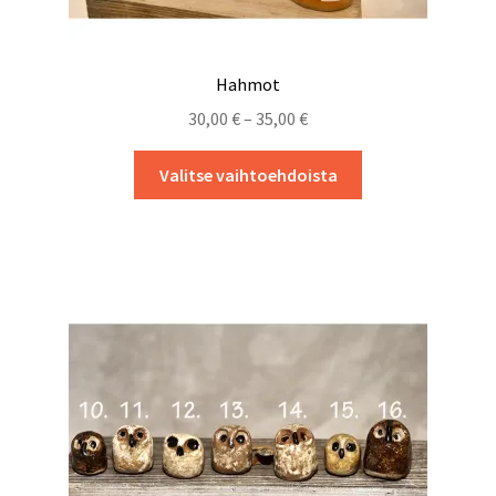
Hahmot
Hintaluokka:
30,00
€
–
35,00
€
30,00 €
Tällä
-
Valitse vaihtoehdoista
tuotteella
35,00 €
on
useampi
muunnelma.
Voit
tehdä
valinnat
tuotteen
sivulla.