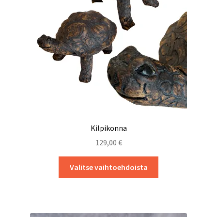
Tietosuojaseloste
Kilpikonna
129,00
€
Tällä
Valitse vaihtoehdoista
tuotteella
on
useampi
muunnelma.