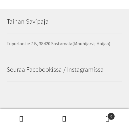
Tainan Savipaja
Tupurlantie 7 B, 38420 Sastamala(Mouhijärvi, Häijää)
Seuraa Facebookissa / Instagramissa
© Tainan Savipaja 2026
0
Tietosuojaseloste
Built with WooCommerce
.
Etsi:
Haku