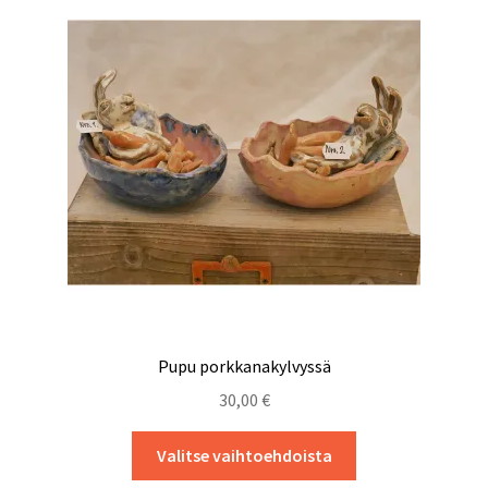
tehdä
valinnat
tuotteen
sivulla.
Pupu porkkanakylvyssä
30,00
€
Tällä
Valitse vaihtoehdoista
tuotteella