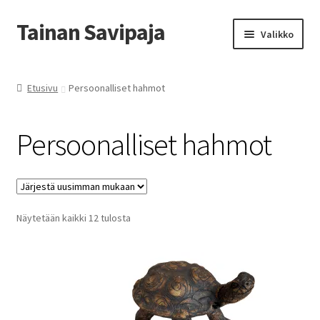
Tainan Savipaja
Siirry
Siirry
Valikko
navigointiin
sisältöön
Etusivu
Etusivu
Persoonalliset hahmot
Ajankohtaista
Persoonalliset hahmot
Esittely ja Yhteystiedot
Kädentaidon kurssit
Sorted
Näytetään kaikki 12 tulosta
Kauppa
by
latest
Savipajan kivijalkakauppa
Tilausohjeet