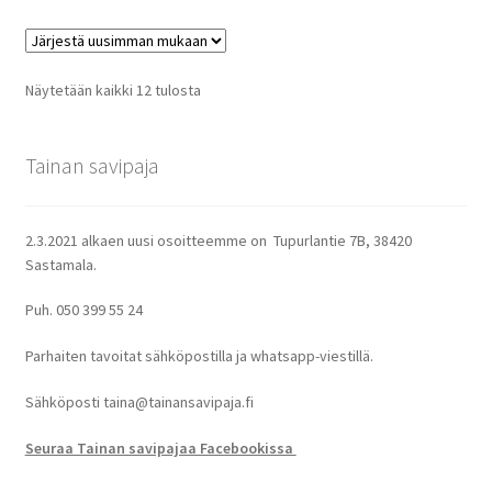
Sorted
Näytetään kaikki 12 tulosta
by
latest
Tainan savipaja
2.3.2021 alkaen uusi osoitteemme on Tupurlantie 7B, 38420
Sastamala.
Puh. 050 399 55 24
Parhaiten tavoitat sähköpostilla ja whatsapp-viestillä.
Sähköposti taina@tainansavipaja.fi
Seuraa Tainan savipajaa Facebookissa