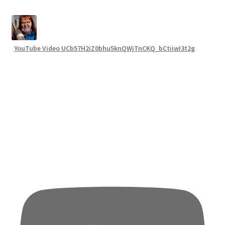
YouTube Video UCb57H2iZ0bhu5knQWjTnCKQ_bCtiiwI3t2g