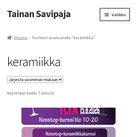
Tainan Savipaja
Siirry
Siirry
Valikko
navigointiin
sisältöön
Etusivu
Etusivu
Tuotteet avainsanalla “keramiikka”
Ajankohtaista
keramiikka
Esittely ja Yhteystiedot
Kädentaidon kurssit
Sorted
Näytetään kaikki 7 tulosta
Kauppa
by
latest
Savipajan kivijalkakauppa
Tilausohjeet