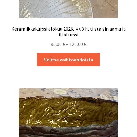
Keramiikkakurssi elokuu 2026, 4 x 3 h, tiistaisin aamu ja
iltakurssi
Hintaluokka:
96,00
€
–
128,00
€
96,00 €
Tällä
-
Valitse vaihtoehdoista
tuotteella
128,00 €
on
useampi
muunnelma.
Voit
tehdä
valinnat
tuotteen
sivulla.