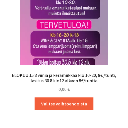
Tietosuojaseloste
ELOKUU 15.8 viiniä ja keramiikkaa klo 10-20, 8€ /tunti,
lasitus 30.8 klo12 alkaen 8€/tuntia
0,00
€
Tällä
Valitse vaihtoehdoista
tuotteella
on
useampi