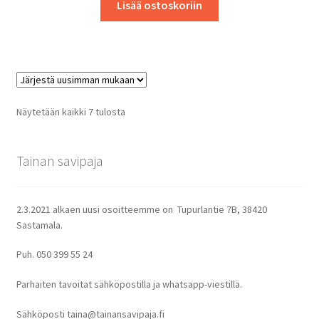
Lisää ostoskoriin
Sorted
Näytetään kaikki 7 tulosta
by
latest
Tainan savipaja
2.3.2021 alkaen uusi osoitteemme on Tupurlantie 7B, 38420
Sastamala.
Puh. 050 399 55 24
Parhaiten tavoitat sähköpostilla ja whatsapp-viestillä.
Sähköposti taina@tainansavipaja.fi