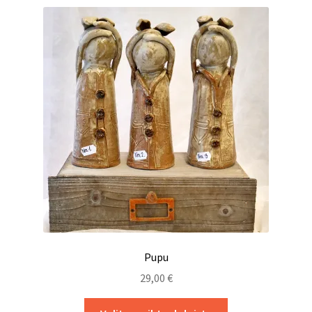
muunnelma.
Voit
tehdä
valinnat
tuotteen
sivulla.
Pupu
29,00
€
Tällä