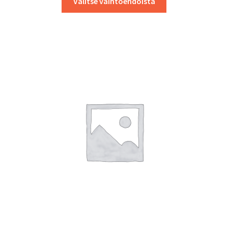
Valitse vaihtoehdoista
tuotteella
on
useampi
muunnelma.
Voit
tehdä
valinnat
tuotteen
sivulla.