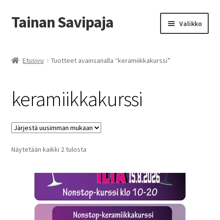
Tainan Savipaja
Siirry
Siirry
Valikko
navigointiin
sisältöön
Etusivu
Etusivu
Tuotteet avainsanalla “keramiikkakurssi”
Ajankohtaista
keramiikkakurssi
Esittely ja Yhteystiedot
Kädentaidon kurssit
Sorted
Näytetään kaikki 2 tulosta
Kauppa
by
latest
Savipajan kivijalkakauppa
Tilausohjeet