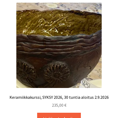
muunnelma.
Voit
tehdä
valinnat
tuotteen
sivulla.
Keramiikkakurssi, SYKSY 2026, 30 tuntia aloitus 2.9.2026
235,00
€