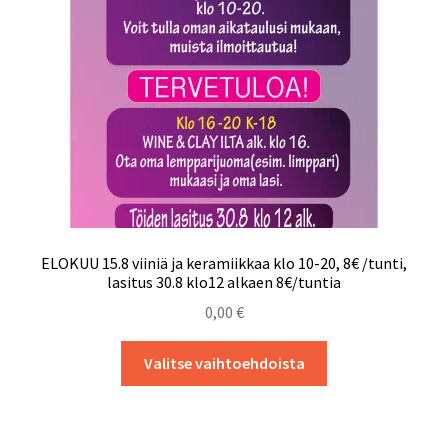
Tietosuojaseloste
ELOKUU 15.8 viiniä ja keramiikkaa klo 10-20, 8€ /tunti,
lasitus 30.8 klo12 alkaen 8€/tuntia
0,00
€
Tällä
Valitse vaihtoehdoista
tuotteella
on
useampi