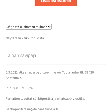
Lisää ostoskoriin
Sorted
Näytetään kaikki 2 tulosta
by
latest
Tainan savipaja
2.3.2021 alkaen uusi osoitteemme on Tupurlantie 7B, 38420
Sastamala.
Puh. 050 399 55 24
Parhaiten tavoitat sähköpostilla ja whatsapp-viestillä.
Sähköposti taina@tainansavipaja.fi