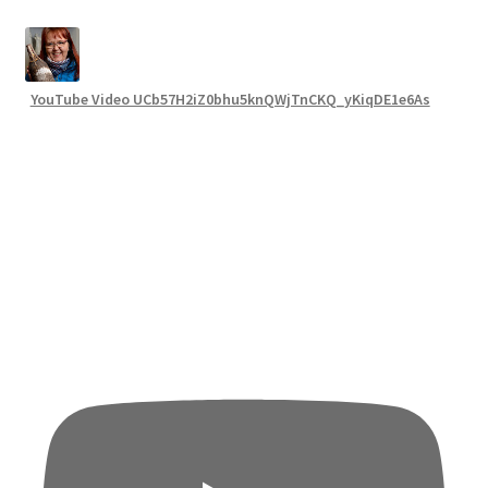
YouTube Video UCb57H2iZ0bhu5knQWjTnCKQ_yKiqDE1e6As