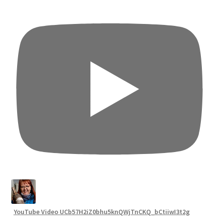
YouTube Video UCb57H2iZ0bhu5knQWjTnCKQ_bCtiiwI3t2g