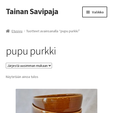
Tainan Savipaja
Siirry
Siirry
Valikko
navigointiin
sisältöön
Etusivu
Etusivu
Tuotteet avainsanalla “pupu purkki”
Ajankohtaista
pupu purkki
Esittely ja Yhteystiedot
Kädentaidon kurssit
Näytetään ainoa tulos
Kauppa
Savipajan kivijalkakauppa
Tilausohjeet