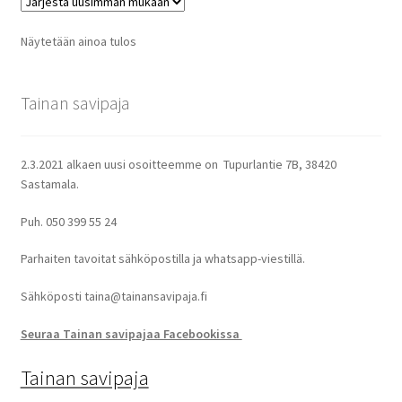
Näytetään ainoa tulos
Tainan savipaja
2.3.2021 alkaen uusi osoitteemme on Tupurlantie 7B, 38420
Sastamala.
Puh. 050 399 55 24
Parhaiten tavoitat sähköpostilla ja whatsapp-viestillä.
Sähköposti taina@tainansavipaja.fi
Seuraa Tainan savipajaa Facebookissa
Tainan savipaja