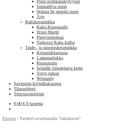
Pupu porkkanakylvyssä
Suppaileva pupu
Wanna be räppäri pupu
Ärjy
Rakukeramiikka
Raku Ruusupallo
Hönö Martti
Pingviinipatsas
Turkoosi Raku kulho
Taide-, ja sisustuskeramiikka
Keramiikkaruusu
Lattiamaljakko
Ruusutaulu
Seinälle ripustettava kettu
Toivo patsas
Womanly
Savipajan kivijalkakauppa
Tilausohjeet
Tietosuojaseloste
0,00
€
0 tuotetta
Etusivu
/
Tuotteet avainsanalla “rakukurssi”