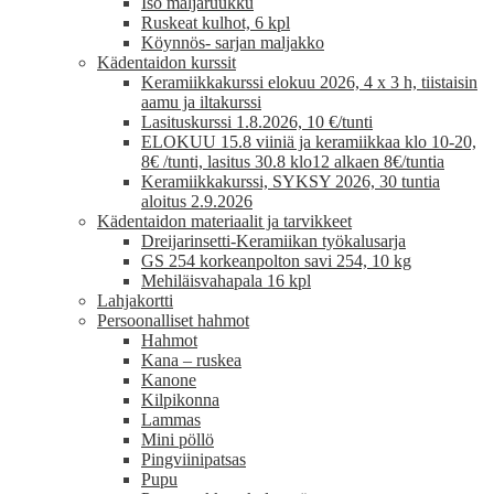
Iso maljaruukku
Ruskeat kulhot, 6 kpl
Köynnös- sarjan maljakko
Kädentaidon kurssit
Keramiikkakurssi elokuu 2026, 4 x 3 h, tiistaisin
aamu ja iltakurssi
Lasituskurssi 1.8.2026, 10 €/tunti
ELOKUU 15.8 viiniä ja keramiikkaa klo 10-20,
8€ /tunti, lasitus 30.8 klo12 alkaen 8€/tuntia
Keramiikkakurssi, SYKSY 2026, 30 tuntia
aloitus 2.9.2026
Kädentaidon materiaalit ja tarvikkeet
Dreijarinsetti-Keramiikan työkalusarja
GS 254 korkeanpolton savi 254, 10 kg
Mehiläisvahapala 16 kpl
Lahjakortti
Persoonalliset hahmot
Hahmot
Kana – ruskea
Kanone
Kilpikonna
Lammas
Mini pöllö
Pingviinipatsas
Pupu