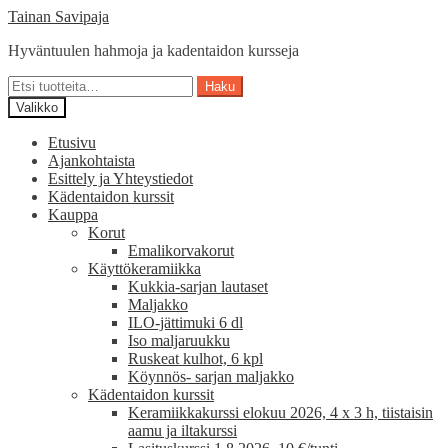
Siirry
Siirry
Tainan Savipaja
navigointiin
sisältöön
Hyväntuulen hahmoja ja kadentaidon kursseja
Etsi:
Haku
Valikko
Etusivu
Ajankohtaista
Esittely ja Yhteystiedot
Kädentaidon kurssit
Kauppa
Korut
Emalikorvakorut
Käyttökeramiikka
Kukkia-sarjan lautaset
Maljakko
ILO-jättimuki 6 dl
Iso maljaruukku
Ruskeat kulhot, 6 kpl
Köynnös- sarjan maljakko
Kädentaidon kurssit
Keramiikkakurssi elokuu 2026, 4 x 3 h, tiistaisin
aamu ja iltakurssi