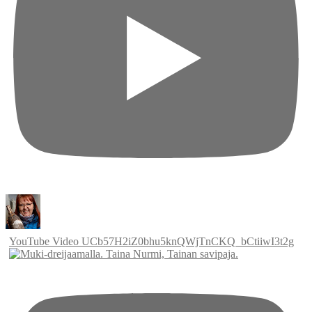
YouTube Video UCb57H2iZ0bhu5knQWjTnCKQ_bCtiiwI3t2g