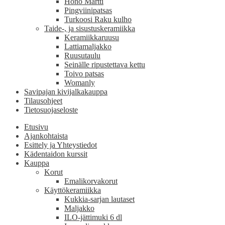
Hönö Martti
Pingviinipatsas
Turkoosi Raku kulho
Taide-, ja sisustuskeramiikka
Keramiikkaruusu
Lattiamaljakko
Ruusutaulu
Seinälle ripustettava kettu
Toivo patsas
Womanly
Savipajan kivijalkakauppa
Tilausohjeet
Tietosuojaseloste
Etusivu
Ajankohtaista
Esittely ja Yhteystiedot
Kädentaidon kurssit
Kauppa
Korut
Emalikorvakorut
Käyttökeramiikka
Kukkia-sarjan lautaset
Maljakko
ILO-jättimuki 6 dl