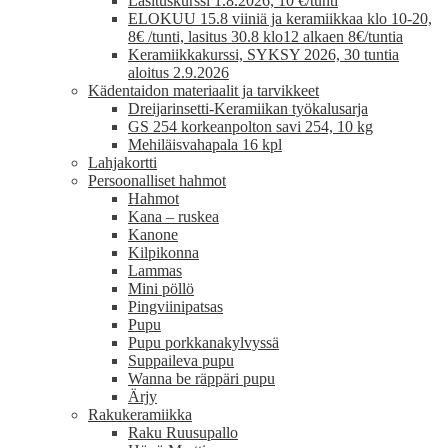
Lasituskurssi 1.8.2026, 10 €/tunti
ELOKUU 15.8 viiniä ja keramiikkaa klo 10-20,
8€ /tunti, lasitus 30.8 klo12 alkaen 8€/tuntia
Keramiikkakurssi, SYKSY 2026, 30 tuntia
aloitus 2.9.2026
Kädentaidon materiaalit ja tarvikkeet
Dreijarinsetti-Keramiikan työkalusarja
GS 254 korkeanpolton savi 254, 10 kg
Mehiläisvahapala 16 kpl
Lahjakortti
Persoonalliset hahmot
Hahmot
Kana – ruskea
Kanone
Kilpikonna
Lammas
Mini pöllö
Pingviinipatsas
Pupu
Pupu porkkanakylvyssä
Suppaileva pupu
Wanna be räppäri pupu
Ärjy
Rakukeramiikka
Raku Ruusupallo