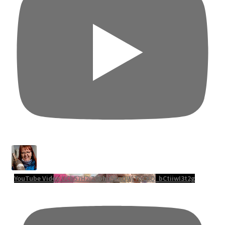
YouTube Video UCb57H2iZ0bhu5knQWjTnCKQ_bCtiiwI3t2g