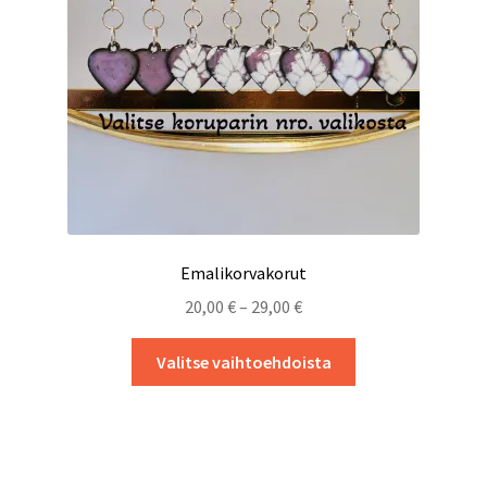
sivulla.
Emalikorvakorut
Hintaluokka:
20,00
€
–
29,00
€
20,00 €
Tällä
-
Valitse vaihtoehdoista
tuotteella
29,00 €
on
useampi
muunnelma.
Voit