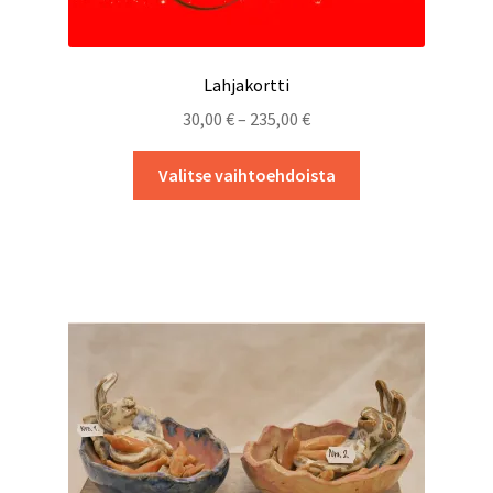
Lahjakortti
Hintaluokka:
30,00
€
–
235,00
€
30,00 €
Tällä
-
Valitse vaihtoehdoista
tuotteella
235,00 €
on
useampi
muunnelma.
Voit
tehdä
valinnat
tuotteen
sivulla.