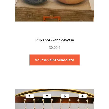
Pupu porkkanakylvyssä
30,00
€
Tällä
Valitse vaihtoehdoista
tuotteella
on
useampi
muunnelma.
Voit
tehdä
valinnat
tuotteen