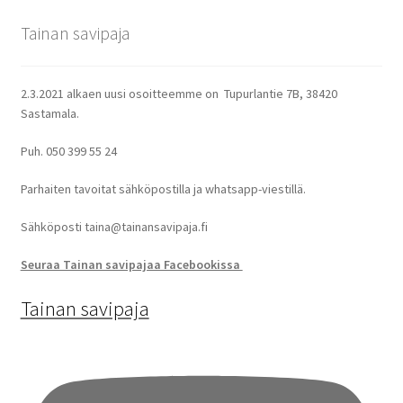
tehdä
Tainan savipaja
valinnat
tuotteen
sivulla.
2.3.2021 alkaen uusi osoitteemme on Tupurlantie 7B, 38420
Sastamala.
Puh. 050 399 55 24
Parhaiten tavoitat sähköpostilla ja whatsapp-viestillä.
Sähköposti taina@tainansavipaja.fi
Seuraa Tainan savipajaa Facebookissa
Tainan savipaja