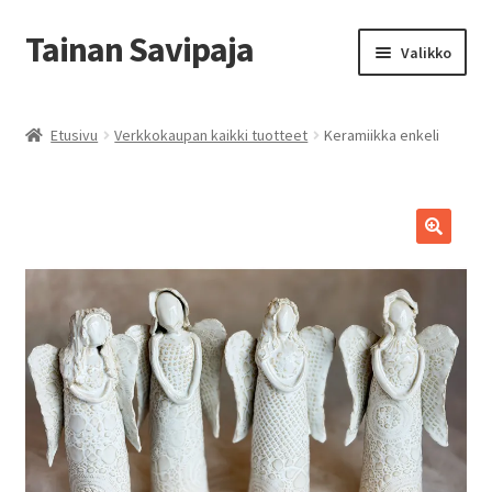
Tainan Savipaja
Siirry
Siirry
Valikko
navigointiin
sisältöön
Etusivu
Etusivu
Verkkokaupan kaikki tuotteet
Keramiikka enkeli
Ajankohtaista
Esittely ja Yhteystiedot
Kädentaidon kurssit
Kauppa
Savipajan kivijalkakauppa
Tilausohjeet