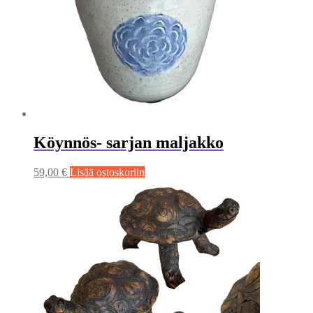
Köynnös- sarjan maljakko
59,00
€
Lisää ostoskoriin