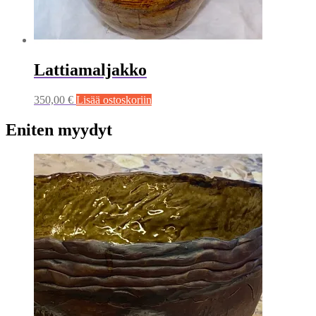
Lattiamaljakko
350,00
€
Lisää ostoskoriin
Eniten myydyt