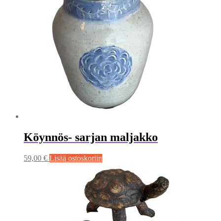
Köynnös- sarjan maljakko
59,00
€
Lisää ostoskoriin