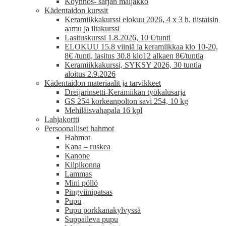
Köynnös- sarjan maljakko
Kädentaidon kurssit
Keramiikkakurssi elokuu 2026, 4 x 3 h, tiistaisin
aamu ja iltakurssi
Lasituskurssi 1.8.2026, 10 €/tunti
ELOKUU 15.8 viiniä ja keramiikkaa klo 10-20,
8€ /tunti, lasitus 30.8 klo12 alkaen 8€/tuntia
Keramiikkakurssi, SYKSY 2026, 30 tuntia
aloitus 2.9.2026
Kädentaidon materiaalit ja tarvikkeet
Dreijarinsetti-Keramiikan työkalusarja
GS 254 korkeanpolton savi 254, 10 kg
Mehiläisvahapala 16 kpl
Lahjakortti
Persoonalliset hahmot
Hahmot
Kana – ruskea
Kanone
Kilpikonna
Lammas
Mini pöllö
Pingviinipatsas
Pupu
Pupu porkkanakylvyssä
Suppaileva pupu