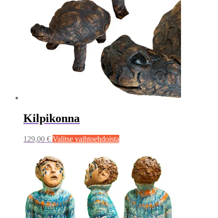
Kilpikonna
Tällä
129,00
€
Valitse vaihtoehdoista
tuotteella
on
useampi
muunnelma.
Voit
tehdä
valinnat
tuotteen
sivulla.