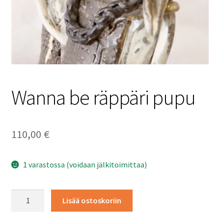
Tietosuojaseloste
Wanna be räppäri pupu
110,00
€
1 varastossa (voidaan jälkitoimittaa)
Wanna
Lisää ostoskoriin
be
räppäri