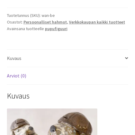
pupu
määrä
Tuotetunnus (SKU):
wan-be
Osastot:
Persoonalliset hahmot
,
Verkkokaupan kaikki tuotteet
Avainsana tuotteelle
pupufiguuri
Kuvaus
Arviot (0)
Kuvaus