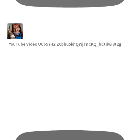
YouTube Video UCb57H2iZ0bhu5knQWjTnCKQ_bCtiiwI3t2g