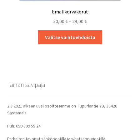
Emalikorvakorut
Hintaluokka:
20,00
€
–
29,00
€
20,00 €
Tällä
-
Valitse vaihtoehdoista
tuotteella
29,00 €
on
useampi
muunnelma.
Voit
tehdä
Tainan savipaja
valinnat
tuotteen
sivulla.
2.3.2021 alkaen uusi osoitteemme on Tupurlantie 7B, 38420
Sastamala.
Puh. 050 399 55 24
Parhaiten tavoitat sähköpostilla ja whatsapp-viestillä.