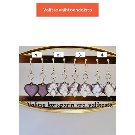
Tällä
Valitse vaihtoehdoista
tuotteella
on
useampi
muunnelma.
Voit
tehdä
valinnat
tuotteen
sivulla.