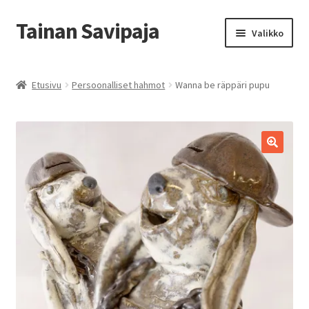
Tainan Savipaja
Siirry
Siirry
Valikko
navigointiin
sisältöön
Etusivu
Etusivu
Persoonalliset hahmot
Wanna be räppäri pupu
Ajankohtaista
Esittely ja Yhteystiedot
Kädentaidon kurssit
Kauppa
Savipajan kivijalkakauppa
Tilausohjeet