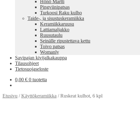
Hönö Martti
Pingviinipatsas
Turkoosi Raku kulho
Taide-, ja sisustuskeramiikka
Keramiikkaruusu
Lattiamaljakko
Ruusutaulu
Seinälle ripustettava kettu
Toivo patsas
Womanly
Savipajan kivijalkakauppa
Tilausohjeet
Tietosuojaseloste
0,00
€
0 tuotetta
Etusivu
/
Käyttökeramiikka
/
Ruskeat kulhot, 6 kpl