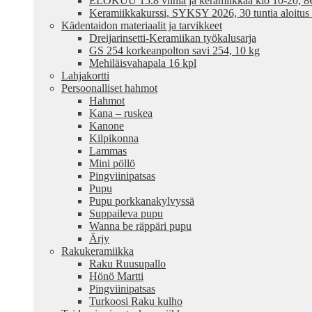
ELOKUU 15.8 viiniä ja keramiikkaa klo 10-20, 8€ /
Keramiikkakurssi, SYKSY 2026, 30 tuntia aloitus
Kädentaidon materiaalit ja tarvikkeet
Dreijarinsetti-Keramiikan työkalusarja
GS 254 korkeanpolton savi 254, 10 kg
Mehiläisvahapala 16 kpl
Lahjakortti
Persoonalliset hahmot
Hahmot
Kana – ruskea
Kanone
Kilpikonna
Lammas
Mini pöllö
Pingviinipatsas
Pupu
Pupu porkkanakylvyssä
Suppaileva pupu
Wanna be räppäri pupu
Ärjy
Rakukeramiikka
Raku Ruusupallo
Hönö Martti
Pingviinipatsas
Turkoosi Raku kulho