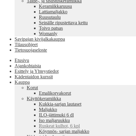
Taide-, ja sisustuskeramiikka
Keramiikkaruusu
Lattiamaljakko
Ruusutaulu
Seinälle ripustettava kettu
Toivo patsas
Womanly
Savipajan kivijalkakauppa
Tilausohjeet
Tietosuojaseloste
Etusivu
Ajankohtaista
Esittely ja Yhteystiedot
Kädentaidon kurssit
Kauppa
Korut
Emalikorvakorut
Käyttökeramiikka
Kukkia-sarjan lautaset
Maljakko
ILO-jättimuki 6 dl
Iso maljaruukku
Ruskeat kulhot, 6 kpl
Köynnös- sarjan maljakko