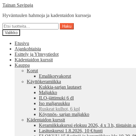
Siirry
Siirry
Tainan Savipaja
navigointiin
sisältöön
Hyväntuulen hahmoja ja kadentaidon kursseja
Etsi:
Haku
Valikko
Etusivu
Ajankohtaista
Esittely ja Yhteystiedot
Kädentaidon kurssit
Kauppa
Korut
Emalikorvakorut
Käyttökeramiikka
Kukkia-sarjan lautaset
Maljakko
ILO-jättimuki 6 dl
Iso maljaruukku
Ruskeat kulhot, 6 kpl
Köynnös- sarjan maljakko
Kädentaidon kurssit
Keramiikkakurssi elokuu 2026, 4 x 3 h, tiistaisin aa
Lasituskurssi 1.8.2026, 10 €/tunti