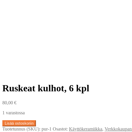
Ruskeat kulhot, 6 kpl
80,00
€
1 varastossa
Ruskeat
Lisää ostoskoriin
kulhot,
Tuotetunnus (SKU):
pur-1
Osastot:
Käyttökeramiikka
,
Verkkokaupan k