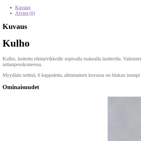
6
kpl
Kuvaus
määrä
Arviot (0)
Kuvaus
Kulho
Kulho, lasitettu elintarvikkeille sopivalla ruskealla lasitteella. Val
astianpesukoneessa.
Myydään settinä, 6 kappaletta, alimmainen kuvassa on hiukan isompi
Ominaisuudet