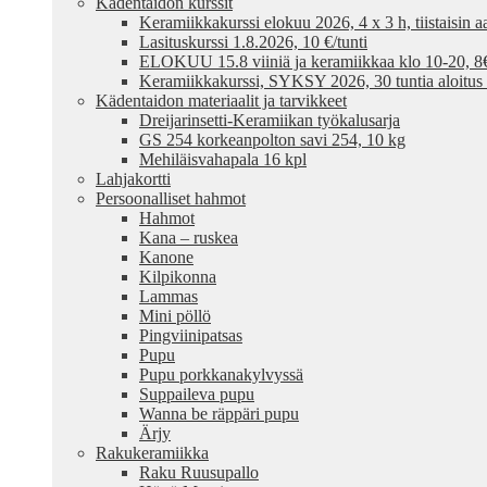
Kädentaidon kurssit
Keramiikkakurssi elokuu 2026, 4 x 3 h, tiistaisin aa
Lasituskurssi 1.8.2026, 10 €/tunti
ELOKUU 15.8 viiniä ja keramiikkaa klo 10-20, 8€ /
Keramiikkakurssi, SYKSY 2026, 30 tuntia aloitus
Kädentaidon materiaalit ja tarvikkeet
Dreijarinsetti-Keramiikan työkalusarja
GS 254 korkeanpolton savi 254, 10 kg
Mehiläisvahapala 16 kpl
Lahjakortti
Persoonalliset hahmot
Hahmot
Kana – ruskea
Kanone
Kilpikonna
Lammas
Mini pöllö
Pingviinipatsas
Pupu
Pupu porkkanakylvyssä
Suppaileva pupu
Wanna be räppäri pupu
Ärjy
Rakukeramiikka
Raku Ruusupallo