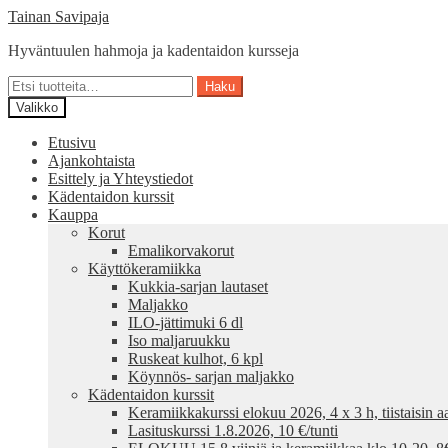
Siirry
Siirry
Tainan Savipaja
navigointiin
sisältöön
Hyväntuulen hahmoja ja kadentaidon kursseja
Etsi:
Haku
Valikko
Etusivu
Ajankohtaista
Esittely ja Yhteystiedot
Kädentaidon kurssit
Kauppa
Korut
Emalikorvakorut
Käyttökeramiikka
Kukkia-sarjan lautaset
Maljakko
ILO-jättimuki 6 dl
Iso maljaruukku
Ruskeat kulhot, 6 kpl
Köynnös- sarjan maljakko
Kädentaidon kurssit
Keramiikkakurssi elokuu 2026, 4 x 3 h, tiistaisin aa
Lasituskurssi 1.8.2026, 10 €/tunti