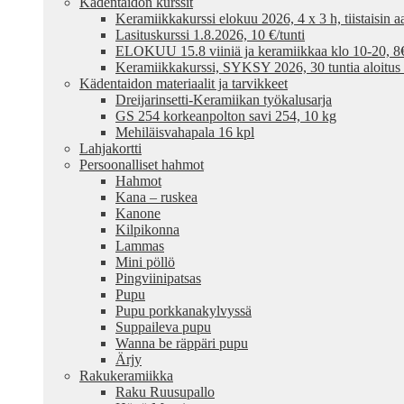
Kädentaidon kurssit
Keramiikkakurssi elokuu 2026, 4 x 3 h, tiistaisin aa
Lasituskurssi 1.8.2026, 10 €/tunti
ELOKUU 15.8 viiniä ja keramiikkaa klo 10-20, 8€ /
Keramiikkakurssi, SYKSY 2026, 30 tuntia aloitus
Kädentaidon materiaalit ja tarvikkeet
Dreijarinsetti-Keramiikan työkalusarja
GS 254 korkeanpolton savi 254, 10 kg
Mehiläisvahapala 16 kpl
Lahjakortti
Persoonalliset hahmot
Hahmot
Kana – ruskea
Kanone
Kilpikonna
Lammas
Mini pöllö
Pingviinipatsas
Pupu
Pupu porkkanakylvyssä
Suppaileva pupu
Wanna be räppäri pupu
Ärjy
Rakukeramiikka
Raku Ruusupallo