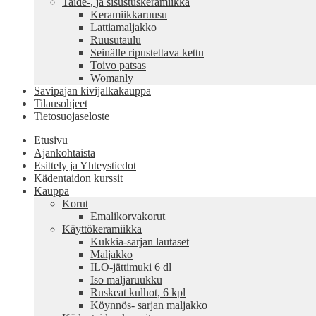
Taide-, ja sisustuskeramiikka
Keramiikkaruusu
Lattiamaljakko
Ruusutaulu
Seinälle ripustettava kettu
Toivo patsas
Womanly
Savipajan kivijalkakauppa
Tilausohjeet
Tietosuojaseloste
Etusivu
Ajankohtaista
Esittely ja Yhteystiedot
Kädentaidon kurssit
Kauppa
Korut
Emalikorvakorut
Käyttökeramiikka
Kukkia-sarjan lautaset
Maljakko
ILO-jättimuki 6 dl
Iso maljaruukku
Ruskeat kulhot, 6 kpl
Köynnös- sarjan maljakko