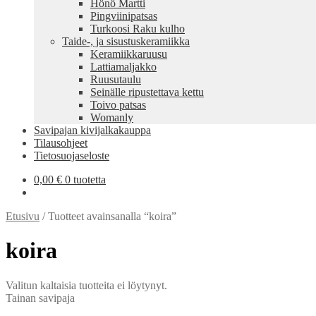
Hönö Martti
Pingviinipatsas
Turkoosi Raku kulho
Taide-, ja sisustuskeramiikka
Keramiikkaruusu
Lattiamaljakko
Ruusutaulu
Seinälle ripustettava kettu
Toivo patsas
Womanly
Savipajan kivijalkakauppa
Tilausohjeet
Tietosuojaseloste
0,00
€
0 tuotetta
Etusivu
/
Tuotteet avainsanalla “koira”
koira
Valitun kaltaisia tuotteita ei löytynyt.
Tainan savipaja