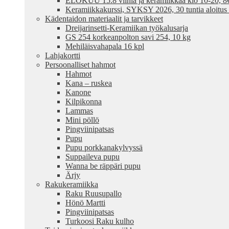
ELOKUU 15.8 viiniä ja keramiikkaa klo 10-20, 8€ /
Keramiikkakurssi, SYKSY 2026, 30 tuntia aloitus
Kädentaidon materiaalit ja tarvikkeet
Dreijarinsetti-Keramiikan työkalusarja
GS 254 korkeanpolton savi 254, 10 kg
Mehiläisvahapala 16 kpl
Lahjakortti
Persoonalliset hahmot
Hahmot
Kana – ruskea
Kanone
Kilpikonna
Lammas
Mini pöllö
Pingviinipatsas
Pupu
Pupu porkkanakylvyssä
Suppaileva pupu
Wanna be räppäri pupu
Ärjy
Rakukeramiikka
Raku Ruusupallo
Hönö Martti
Pingviinipatsas
Turkoosi Raku kulho