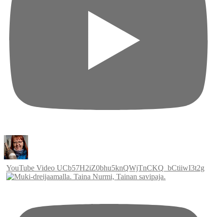
YouTube Video UCb57H2iZ0bhu5knQWjTnCKQ_bCtiiwI3t2g