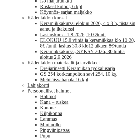
Iso maljaruukku
Ruskeat kulhot, 6 kpl
Köynnös- sarjan maljakko
Kädentaidon kurssit
Keramiikkakurssi elokuu 2026, 4 x 3 h, tiistaisin
aamu ja iltakurssi
Lasituskurssi 1.8.2026, 10 €/tunti
ELOKUU 15.8 viiniä ja keramiikkaa klo 10-20,
8€ /tunti, lasitus 30.8 klo12 alkaen 8€/tuntia
Keramiikkakurssi, SYKSY 2026, 30 tuntia
aloitus 2.9.2026
Kädentaidon materiaalit ja tarvikkeet
Dreijarinsetti-Keramiikan työkalusarja
GS 254 korkeanpolton savi 254, 10 kg
Mehiläisvahapala 16 kpl
Lahjakortti
Persoonalliset hahmot
Hahmot
Kana – ruskea
Kanone
Kilpikonna
Lammas
Mini pöllö
Pingviinipatsas
Pupu