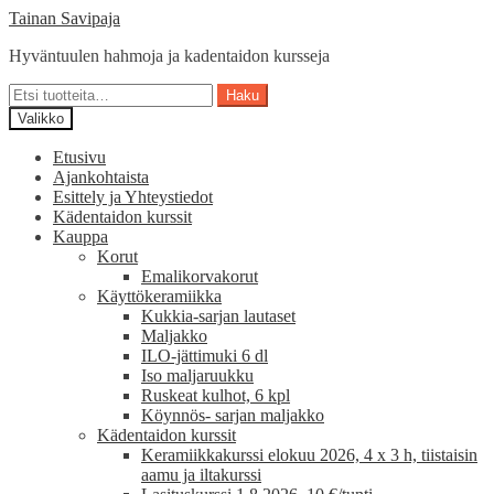
Siirry
Siirry
Tainan Savipaja
navigointiin
sisältöön
Hyväntuulen hahmoja ja kadentaidon kursseja
Etsi:
Haku
Valikko
Etusivu
Ajankohtaista
Esittely ja Yhteystiedot
Kädentaidon kurssit
Kauppa
Korut
Emalikorvakorut
Käyttökeramiikka
Kukkia-sarjan lautaset
Maljakko
ILO-jättimuki 6 dl
Iso maljaruukku
Ruskeat kulhot, 6 kpl
Köynnös- sarjan maljakko
Kädentaidon kurssit
Keramiikkakurssi elokuu 2026, 4 x 3 h, tiistaisin
aamu ja iltakurssi