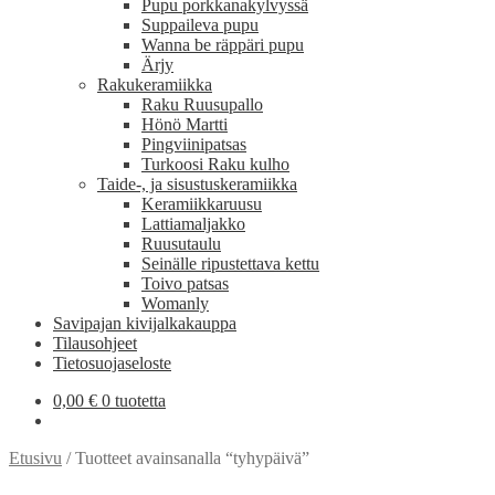
Pupu porkkanakylvyssä
Suppaileva pupu
Wanna be räppäri pupu
Ärjy
Rakukeramiikka
Raku Ruusupallo
Hönö Martti
Pingviinipatsas
Turkoosi Raku kulho
Taide-, ja sisustuskeramiikka
Keramiikkaruusu
Lattiamaljakko
Ruusutaulu
Seinälle ripustettava kettu
Toivo patsas
Womanly
Savipajan kivijalkakauppa
Tilausohjeet
Tietosuojaseloste
0,00
€
0 tuotetta
Etusivu
/
Tuotteet avainsanalla “tyhypäivä”