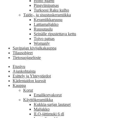
Hönö Martti
Pingviinipatsas
Turkoosi Raku kulho
Taide-, ja sisustuskeramiikka
Keramiikkaruusu
Lattiamaljakko
Ruusutaulu
Seinälle ripustettava kettu
Toivo patsas
Womanly
Savipajan kivijalkakauppa
Tilausohjeet
Tietosuojaseloste
Etusivu
Ajankohtaista
Esittely ja Yhteystiedot
Kädentaidon kurssit
Kauppa
Korut
Emalikorvakorut
Käyttökeramiikka
Kukkia-sarjan lautaset
Maljakko
ILO-jättimuki 6 dl