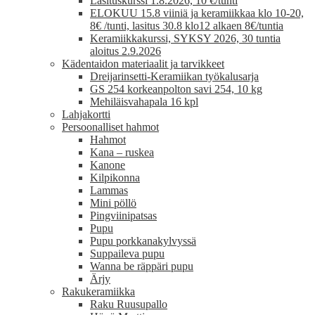
Lasituskurssi 1.8.2026, 10 €/tunti
ELOKUU 15.8 viiniä ja keramiikkaa klo 10-20,
8€ /tunti, lasitus 30.8 klo12 alkaen 8€/tuntia
Keramiikkakurssi, SYKSY 2026, 30 tuntia
aloitus 2.9.2026
Kädentaidon materiaalit ja tarvikkeet
Dreijarinsetti-Keramiikan työkalusarja
GS 254 korkeanpolton savi 254, 10 kg
Mehiläisvahapala 16 kpl
Lahjakortti
Persoonalliset hahmot
Hahmot
Kana – ruskea
Kanone
Kilpikonna
Lammas
Mini pöllö
Pingviinipatsas
Pupu
Pupu porkkanakylvyssä
Suppaileva pupu
Wanna be räppäri pupu
Ärjy
Rakukeramiikka
Raku Ruusupallo