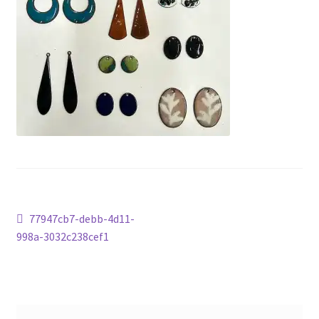
Tietosuojaseloste
Artikkelien
Edellinen
77947cb7-debb-4d11-
artikkeli
998a-3032c238cef1
selaus