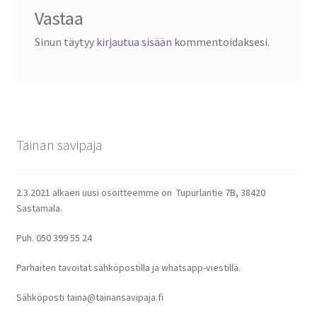
Vastaa
Sinun täytyy
kirjautua sisään
kommentoidaksesi.
Tainan savipaja
2.3.2021 alkaen uusi osoitteemme on Tupurlantie 7B, 38420
Sastamala.
Puh. 050 399 55 24
Parhaiten tavoitat sähköpostilla ja whatsapp-viestillä.
Sähköposti taina@tainansavipaja.fi