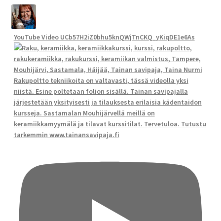
YouTube Video UCb57H2iZ0bhu5knQWjTnCKQ_yKiqDE1e6As