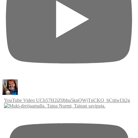
YouTube Video UCb57H2iZ0bhu5knQWjTnCKQ_bCtiiwI3t2g