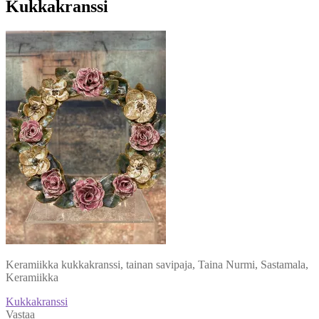
Kukkakranssi
Keramiikka kukkakranssi, tainan savipaja, Taina Nurmi, Sastamala,
Keramiikka
Artikkelien
Edellinen
Kukkakranssi
artikkeli
Vastaa