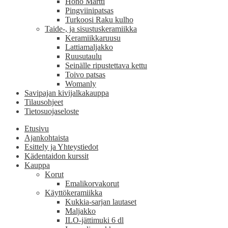
Hönö Martti
Pingviinipatsas
Turkoosi Raku kulho
Taide-, ja sisustuskeramiikka
Keramiikkaruusu
Lattiamaljakko
Ruusutaulu
Seinälle ripustettava kettu
Toivo patsas
Womanly
Savipajan kivijalkakauppa
Tilausohjeet
Tietosuojaseloste
Etusivu
Ajankohtaista
Esittely ja Yhteystiedot
Kädentaidon kurssit
Kauppa
Korut
Emalikorvakorut
Käyttökeramiikka
Kukkia-sarjan lautaset
Maljakko
ILO-jättimuki 6 dl