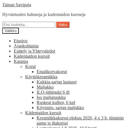
Siirry
Siirry
Tainan Savipaja
navigointiin
sisältöön
Hyväntuulen hahmoja ja kadentaidon kursseja
Etsi:
Haku
Valikko
Etusivu
Ajankohtaista
Esittely ja Yhteystiedot
Kädentaidon kurssit
Kauppa
Korut
Emalikorvakorut
Käyttökeramiikka
Kukkia-sarjan lautaset
Maljakko
ILO-jättimuki 6 dl
Iso maljaruukku
Ruskeat kulhot, 6 kpl
Köynnös- sarjan maljakko
Kädentaidon kurssit
Keramiikkakurssi elokuu 2026, 4 x 3 h, tiistaisin
aamu ja iltakurssi