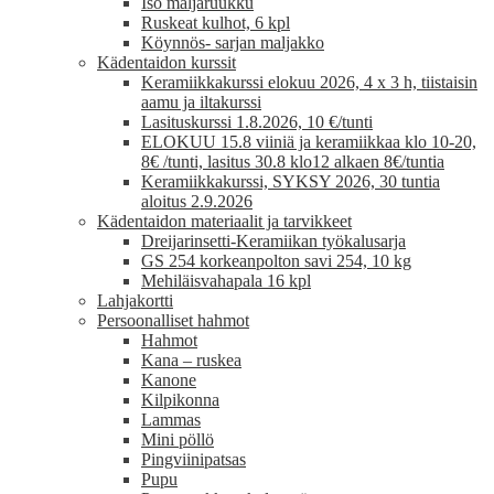
Iso maljaruukku
Ruskeat kulhot, 6 kpl
Köynnös- sarjan maljakko
Kädentaidon kurssit
Keramiikkakurssi elokuu 2026, 4 x 3 h, tiistaisin
aamu ja iltakurssi
Lasituskurssi 1.8.2026, 10 €/tunti
ELOKUU 15.8 viiniä ja keramiikkaa klo 10-20,
8€ /tunti, lasitus 30.8 klo12 alkaen 8€/tuntia
Keramiikkakurssi, SYKSY 2026, 30 tuntia
aloitus 2.9.2026
Kädentaidon materiaalit ja tarvikkeet
Dreijarinsetti-Keramiikan työkalusarja
GS 254 korkeanpolton savi 254, 10 kg
Mehiläisvahapala 16 kpl
Lahjakortti
Persoonalliset hahmot
Hahmot
Kana – ruskea
Kanone
Kilpikonna
Lammas
Mini pöllö
Pingviinipatsas
Pupu