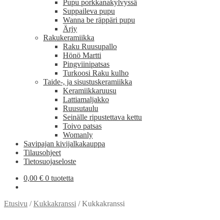
Pupu porkkanakylvyssä
Suppaileva pupu
Wanna be räppäri pupu
Ärjy
Rakukeramiikka
Raku Ruusupallo
Hönö Martti
Pingviinipatsas
Turkoosi Raku kulho
Taide-, ja sisustuskeramiikka
Keramiikkaruusu
Lattiamaljakko
Ruusutaulu
Seinälle ripustettava kettu
Toivo patsas
Womanly
Savipajan kivijalkakauppa
Tilausohjeet
Tietosuojaseloste
0,00
€
0 tuotetta
Etusivu
/
Kukkakranssi
/
Kukkakranssi