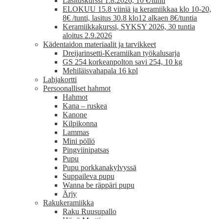
Lasituskurssi 1.8.2026, 10 €/tunti
ELOKUU 15.8 viiniä ja keramiikkaa klo 10-20,
8€ /tunti, lasitus 30.8 klo12 alkaen 8€/tuntia
Keramiikkakurssi, SYKSY 2026, 30 tuntia
aloitus 2.9.2026
Kädentaidon materiaalit ja tarvikkeet
Dreijarinsetti-Keramiikan työkalusarja
GS 254 korkeanpolton savi 254, 10 kg
Mehiläisvahapala 16 kpl
Lahjakortti
Persoonalliset hahmot
Hahmot
Kana – ruskea
Kanone
Kilpikonna
Lammas
Mini pöllö
Pingviinipatsas
Pupu
Pupu porkkanakylvyssä
Suppaileva pupu
Wanna be räppäri pupu
Ärjy
Rakukeramiikka
Raku Ruusupallo