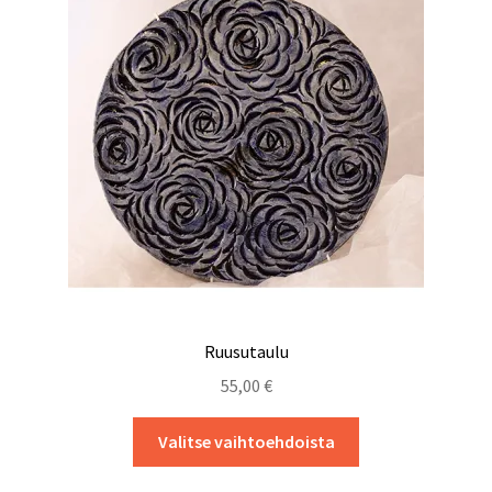
Ruusutaulu
55,00
€
Tällä
Valitse vaihtoehdoista
tuotteella
on