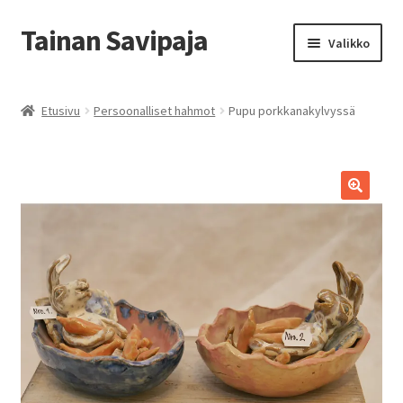
Tainan Savipaja
Siirry
Siirry
Valikko
navigointiin
sisältöön
Etusivu
Etusivu
Persoonalliset hahmot
Pupu porkkanakylvyssä
Ajankohtaista
Esittely ja Yhteystiedot
Kädentaidon kurssit
Kauppa
Savipajan kivijalkakauppa
Tilausohjeet