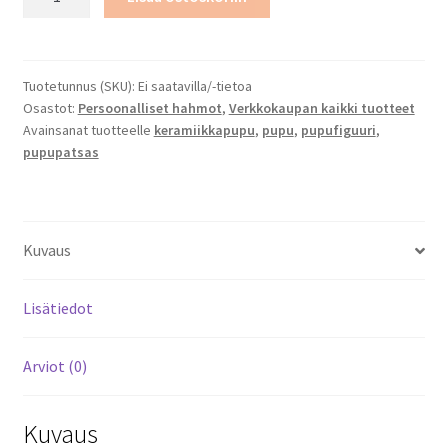
porkkanakylvyssä
määrä
Tuotetunnus (SKU):
Ei saatavilla/-tietoa
Osastot:
Persoonalliset hahmot
,
Verkkokaupan kaikki tuotteet
Avainsanat tuotteelle
keramiikkapupu
,
pupu
,
pupufiguuri
,
pupupatsas
Kuvaus
Lisätiedot
Arviot (0)
Kuvaus