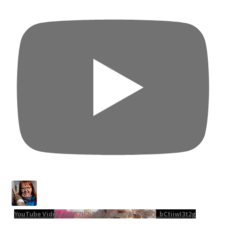
YouTube Video UCb57H2iZ0bhu5knQWjTnCKQ_bCtiiwI3t2g