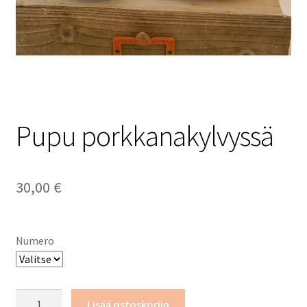
Tietosuojaseloste
Pupu porkkanakylvyssä
30,00
€
Numero
Pupu
Lisää ostoskoriin