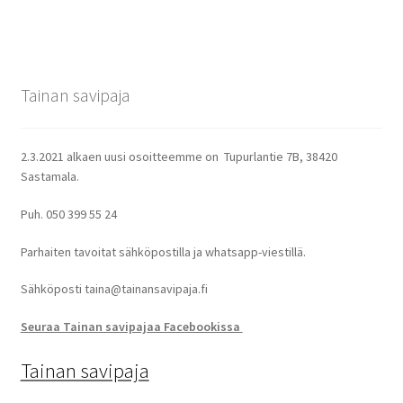
useampi
muunnelma.
Voit
tehdä
Tainan savipaja
valinnat
tuotteen
sivulla.
2.3.2021 alkaen uusi osoitteemme on Tupurlantie 7B, 38420
Sastamala.
Puh. 050 399 55 24
Parhaiten tavoitat sähköpostilla ja whatsapp-viestillä.
Sähköposti taina@tainansavipaja.fi
Seuraa Tainan savipajaa Facebookissa
Tainan savipaja